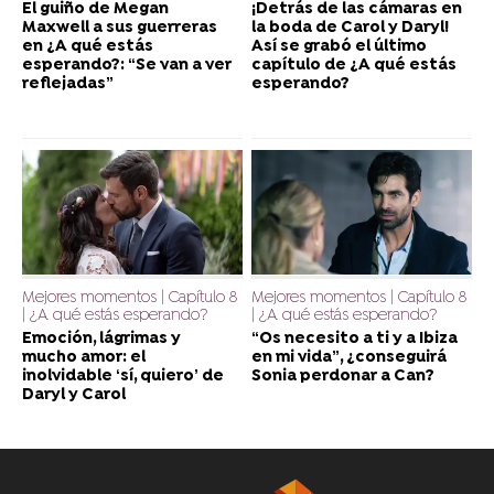
El guiño de Megan
¡Detrás de las cámaras en
Maxwell a sus guerreras
la boda de Carol y Daryl!
en ¿A qué estás
Así se grabó el último
esperando?: “Se van a ver
capítulo de ¿A qué estás
reflejadas”
esperando?
Mejores momentos | Capítulo 8
Mejores momentos | Capítulo 8
| ¿A qué estás esperando?
| ¿A qué estás esperando?
Emoción, lágrimas y
“Os necesito a ti y a Ibiza
mucho amor: el
en mi vida”, ¿conseguirá
inolvidable ‘sí, quiero’ de
Sonia perdonar a Can?
Daryl y Carol