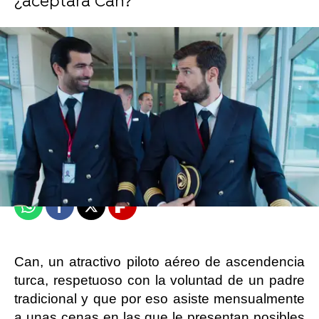
¿aceptará Can?
Carmen Marar
Publicado:
21 de octubre de 2024, 12:56
Whatsapp
Facebook
X
Flipboard
Can, un atractivo piloto aéreo de ascendencia
turca, respetuoso con la voluntad de un padre
tradicional y que por eso asiste mensualmente
a unas cenas en las que le presentan posibles