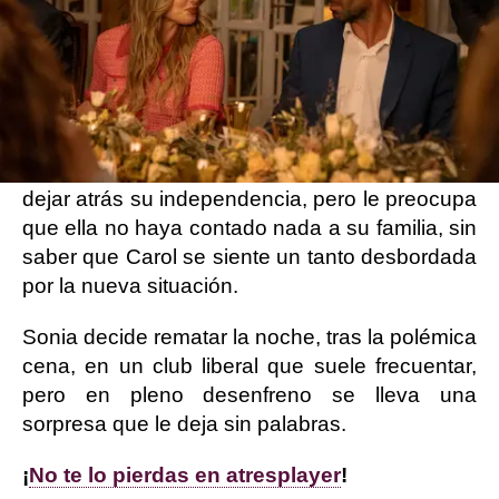
casarse. A Can le cuesta reaccionar. Hasta ese
momento, los dos frecuentan clubs liberales
donde disfrutan de una sexualidad sin
ataduras, pero Daryl ha conocido a Carol, una
azafata canaria que le ha cambiado su
perspectiva sobre el amor. Está dispuesto a
dejar atrás su independencia, pero le preocupa
que ella no haya contado nada a su familia, sin
saber que Carol se siente un tanto desbordada
por la nueva situación.
Sonia decide rematar la noche, tras la polémica
cena, en un club liberal que suele frecuentar,
pero en pleno desenfreno se lleva una
sorpresa que le deja sin palabras.
¡
No te lo pierdas en atresplayer
!