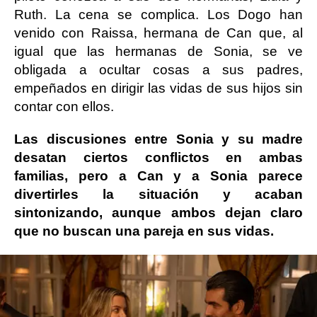
Ruth. La cena se complica. Los Dogo han
venido con Raissa, hermana de Can que, al
igual que las hermanas de Sonia, se ve
obligada a ocultar cosas a sus padres,
empeñados en dirigir las vidas de sus hijos sin
contar con ellos.
Las discusiones entre Sonia y su madre
desatan ciertos conflictos en ambas
familias, pero a Can y a Sonia parece
divertirles la situación y acaban
sintonizando, aunque ambos dejan claro
que no buscan una pareja en sus vidas.
Daryl, también piloto, sorprende a Can, su
íntimo amigo, al pedirle que sea su padrino de
boda. Por primera vez se ha enamorado y va a