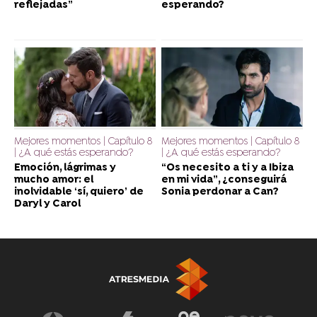
reflejadas”
esperando?
Mejores momentos | Capítulo 8
Mejores momentos | Capítulo 8
| ¿A qué estás esperando?
| ¿A qué estás esperando?
Emoción, lágrimas y
“Os necesito a ti y a Ibiza
mucho amor: el
en mi vida”, ¿conseguirá
inolvidable ‘sí, quiero’ de
Sonia perdonar a Can?
Daryl y Carol