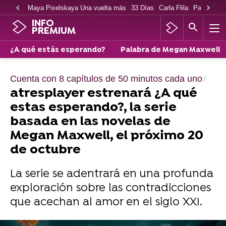
Maya Pixelskaya Una vuelta más
33 Días
Carla Flila
Paco Cabe
INFO
PREMIUM
¿A qué estás esperando?
Palabra de Megan Maxwell
Cuenta con 8 capítulos de 50 minutos cada uno
atresplayer estrenará ¿A qué
estas esperando?, la serie
basada en las novelas de
Megan Maxwell, el próximo 20
de octubre
La serie se adentrará en una profunda
exploración sobre las contradicciones
que acechan al amor en el siglo XXI.