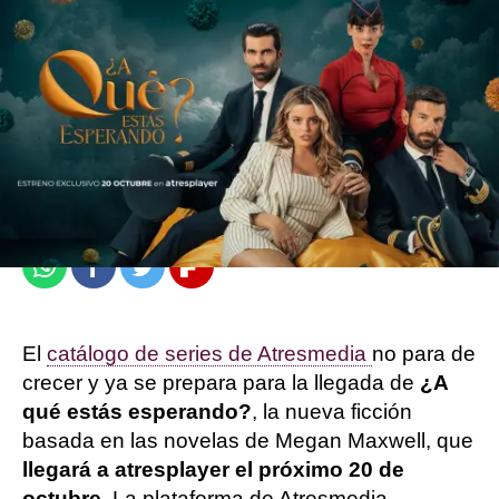
atresplayer
Publicado:
26 de septiembre de 2024, 16:34
Whatsapp
Facebook
Twitter
Flipboard
El
catálogo de series de Atresmedia
no para de
crecer y ya se prepara para la llegada de
¿A
qué estás esperando?
, la nueva ficción
basada en las novelas de Megan Maxwell, que
llegará a atresplayer el próximo 20 de
octubre
. La plataforma de Atresmedia