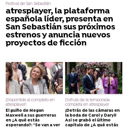
Festival de San Sebastián
atresplayer, la plataforma
española líder, presenta en
San Sebastián sus próximos
estrenos y anuncia nuevos
proyectos de ficción
¡Disponible al completo en
Disfruta de la temporada
atresplayer!
completa en atresplayer
El guiño de Megan
¡Detrás de las cámaras en
Maxwell a sus guerreras
la boda de Carol y Daryl!
en ¿A qué estás
Así se grabó el último
esperando?: “Se van a ver
capítulo de ¿A qué estás