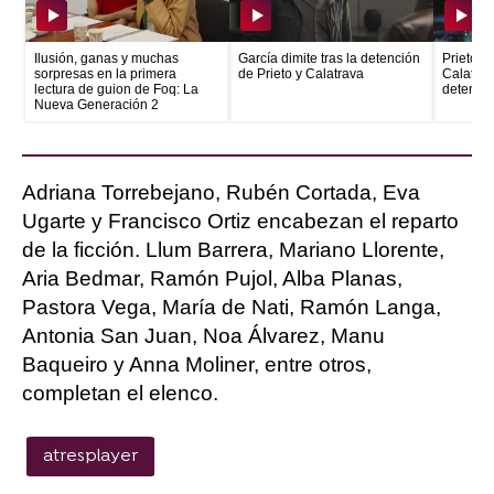
Ilusión, ganas y muchas
García dimite tras la detención
Prieto e
sorpresas en la primera
de Prieto y Calatrava
Calatrava
lectura de guion de Foq: La
detenid
Nueva Generación 2
Adriana Torrebejano, Rubén Cortada, Eva
Ugarte y Francisco Ortiz encabezan el reparto
de la ficción. Llum Barrera, Mariano Llorente,
Aria Bedmar, Ramón Pujol, Alba Planas,
Pastora Vega, María de Nati, Ramón Langa,
Antonia San Juan, Noa Álvarez, Manu
Baqueiro y Anna Moliner, entre otros,
completan el elenco.
atresplayer