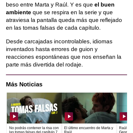
beso entre Marta y Raúl. Y es que
el buen
ambiente
que se respira en la serie y que
atraviesa la pantalla queda más que reflejado
en las tomas falsas de cada capítulo.
Desde carcajadas incontrolables, idiomas
inventados hasta errores de guion y
reacciones espontáneas que nos enseñan la
parte más divertida del rodaje.
Más Noticias
No podrás contener la risa con
El último encuentro de Marta y
Raúl con
las tomas falsas del capítulo 7
Raúl
Georgin