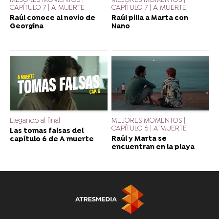
MEJORES MOMENTOS |
MEJORES MOMENTOS |
CAPÍTULO 7 | A MUERTE
CAPÍTULO 7 | A MUERTE
Raúl conoce al novio de
Raúl pilla a Marta con
Georgina
Nano
Llegando al final
MEJORES MOMENTOS |
CAPÍTULO 6 | A MUERTE
Las tomas falsas del
Raúl y Marta se
capítulo 6 de A muerte
encuentran en la playa