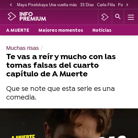
Maya Pixelskaya Una vuelta más
33 Días
Carla Flila
Paco Cabe
INFO
PREMIUM
A MUERTE
Mejores momentos
Noticias
Muchas risas
Te vas a reír y mucho con las
tomas falsas del cuarto
capítulo de A Muerte
Que se note que esta serie es una
comedia.
Las mejores tomas falsas del capítulo 2 de A
muerte