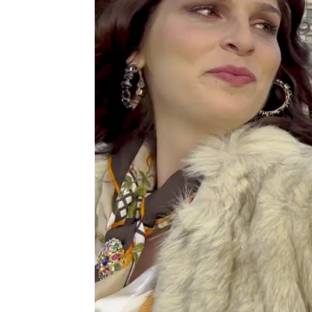
Sandra Lázaro
Publicado:
04 de febrero de 2024, 11:1
Nos colamos detrás de las
ya tienes disponible al c
los secretos que se escond
Las propias actrices nos 
Cuáles han sido las secue
también, sus favoritas.