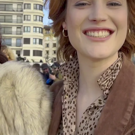
Whatsapp
Facebook
Twitter
Flipboa
2
 cámaras de Vestidas de azul, serie, que
ompleto en atresplayer. Descubrimos todos
en detrás de la ficción.
cuentas cómo han vivido esta experiencia.
ncias que más les ha costado grabar y,