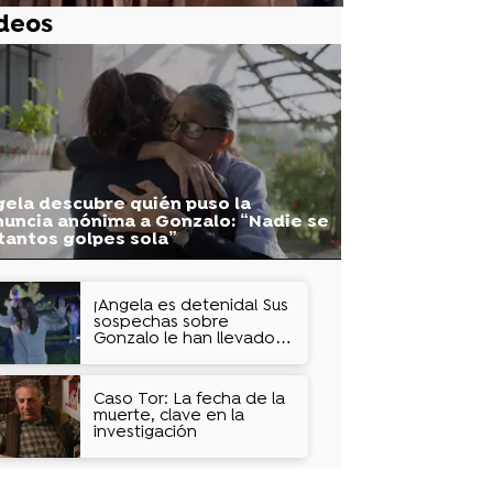
deos
ela descubre quién puso la
uncia anónima a Gonzalo: “Nadie se
tantos golpes sola”
¡Ángela es detenida! Sus
sospechas sobre
Gonzalo le han llevado a
amenazarle con un
arpón
Caso Tor: La fecha de la
muerte, clave en la
investigación