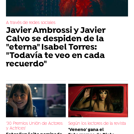
A través de redes sociales
Javier Ambrossi y Javier
Calvo se despiden de la
"eterna" Isabel Torres:
"Todavía te veo en cada
recuerdo"
'30 Premios Unión de Actores
Según los lectores de la revista
y Actrices'
'Veneno' gana el