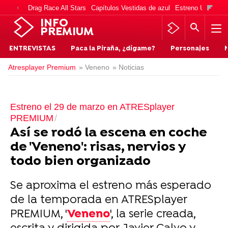
Drag Race All Stars
Capítulos Vestidas de azul
Estreno Una vida
INFO
PREMIUM
ENTREVISTAS
Paca la Piraña, ¿dígame?
Personajes
Atresplayer Premium
» Veneno
» Noticias
Estreno el 29 de marzo en ATRESplayer
PREMIUM
Así se rodó la escena en coche
de 'Veneno': risas, nervios y
todo bien organizado
Se aproxima el estreno más esperado
de la temporada en ATRESplayer
PREMIUM, '
Veneno
', la serie creada,