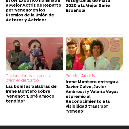
Ester Expósito nominada
Fotogramas de Plata
a Mejor Actriz de Reparto
2020 a la Mejor Serie
por 'Veneno' en los
Española
Premios de la Unión de
Actores y Actrices
Declaraciones durante la
Premios Arcoíris
premier de 'Cardo'
Irene Montero entrega a
Las bonitas palabras de
Javier Calvo, Javier
Irene Montero sobre
Ambrossi y Valeria Vegas
'Veneno': "Lloré a moco
el premio al
tendido"
Reconocimiento a la
visibilidad trans por
‘Veneno’