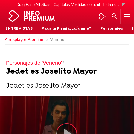
Drag Race All Stars
Capítulos Vestidas de azul
Estreno Una vida
INFO
PREMIUM
ENTREVISTAS
Paca la Piraña, ¿dígame?
Personajes
Atresplayer Premium
» Veneno
Personajes de 'Veneno'
Jedet es Joselito Mayor
Jedet es Joselito Mayor