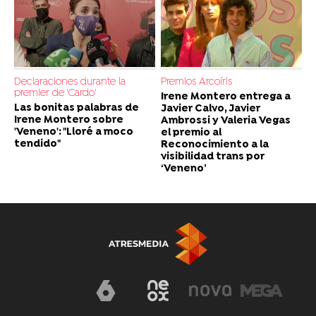
Declaraciones durante la
Premios Arcoíris
premier de 'Cardo'
Irene Montero entrega a
Las bonitas palabras de
Javier Calvo, Javier
Irene Montero sobre
Ambrossi y Valeria Vegas
'Veneno': "Lloré a moco
el premio al
tendido"
Reconocimiento a la
visibilidad trans por
‘Veneno’