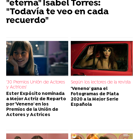
"eterna" Isabel Torres:
"Todavía te veo en cada
recuerdo"
'30 Premios Unión de Actores
Según los lectores de la revista
y Actrices'
'Veneno' gana el
Ester Expósito nominada
Fotogramas de Plata
a Mejor Actriz de Reparto
2020 a la Mejor Serie
por 'Veneno' en los
Española
Premios de la Unión de
Actores y Actrices