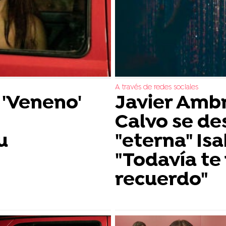
A través de redes sociales
 'Veneno'
Javier Ambr
Calvo se de
u
"eterna" Isa
"Todavía te
recuerdo"