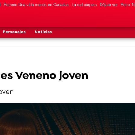
l
Estreno Una vida menos en Canarias
La red púrpura
Déjate ver
Entre Ti
Personajes
Noticias
 es Veneno joven
joven