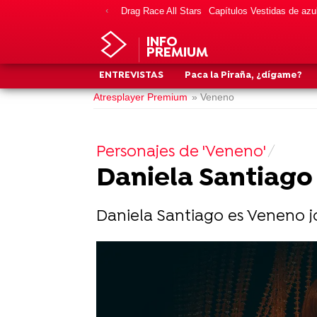
Drag Race All Stars
Capítulos Vestidas de azu
INFO
PREMIUM
ENTREVISTAS
Paca la Piraña, ¿dígame?
Atresplayer Premium
» Veneno
Personajes de 'Veneno'
Daniela Santiago
Daniela Santiago es Veneno 