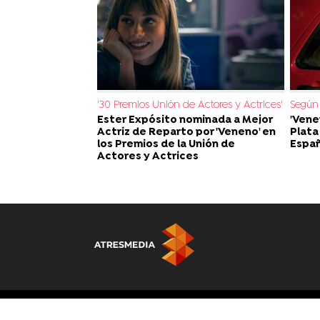
'30 Premios Unión de Actores y Actrices'
Según 
Ester Expósito nominada a Mejor
'Vene
Actriz de Reparto por 'Veneno' en
Plata
los Premios de la Unión de
Espa
Actores y Actrices
© Atresmedia Corporación de Medios de Comunicación, S.A - A. I
Madrid. Reservados todos los derechos