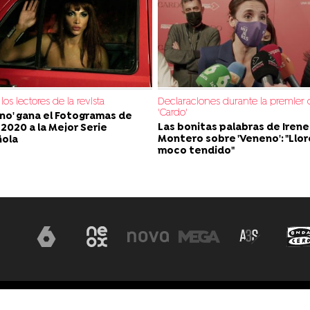
los lectores de la revista
Declaraciones durante la premier 
'Cardo'
no' gana el Fotogramas de
Las bonitas palabras de Irene
 2020 a la Mejor Serie
Montero sobre 'Veneno': "Llor
ñola
moco tendido"
Aviso legal
Política de privacidad
Pol
sla Graciosa 13, 28703, S.S. de los Reyes,