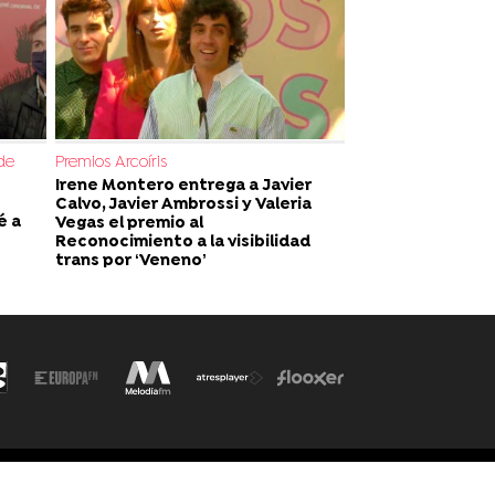
de
Premios Arcoíris
Irene Montero entrega a Javier
Calvo, Javier Ambrossi y Valeria
é a
Vegas el premio al
Reconocimiento a la visibilidad
trans por ‘Veneno’
ítica de cookies
Cond. de participación