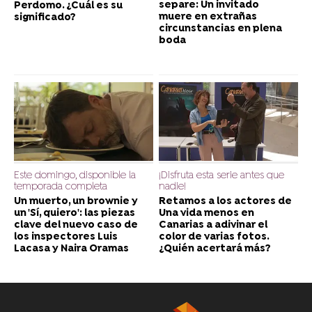
separe: Un invitado
Perdomo. ¿Cuál es su
muere en extrañas
significado?
circunstancias en plena
boda
Este domingo, disponible la
¡Disfruta esta serie antes que
temporada completa
nadie!
Un muerto, un brownie y
Retamos a los actores de
un 'Sí, quiero': las piezas
Una vida menos en
clave del nuevo caso de
Canarias a adivinar el
los inspectores Luis
color de varias fotos.
Lacasa y Naira Oramas
¿Quién acertará más?