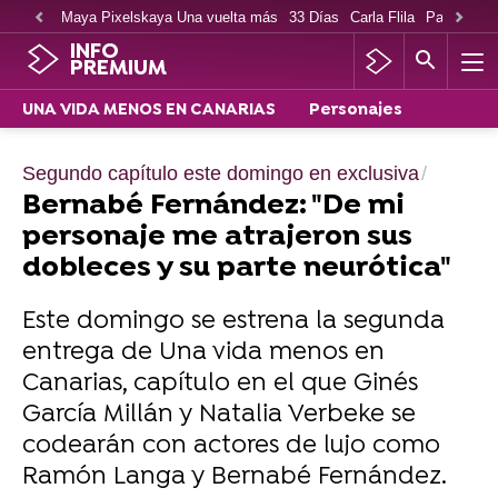
Maya Pixelskaya Una vuelta más
33 Días
Carla Flila
Paco Cabe
INFO
PREMIUM
UNA VIDA MENOS EN CANARIAS
Personajes
Segundo capítulo este domingo en exclusiva
Bernabé Fernández: "De mi
personaje me atrajeron sus
dobleces y su parte neurótica"
Este domingo se estrena la segunda
entrega de Una vida menos en
Canarias, capítulo en el que Ginés
García Millán y Natalia Verbeke se
codearán con actores de lujo como
Ramón Langa y Bernabé Fernández.