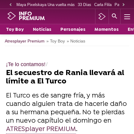
Maya Pixelskaya Una vuelta más
33 Días
Carla Flila
Paco Cabe
INFO
PREMIUM
Toy Boy
Noticias
Personajes
Momentos
En
Atresplayer Premium
» Toy Boy
» Noticias
¡Te lo contamos!
El secuestro de Rania llevará al
límite a El Turco
El Turco es de sangre fría, y más
cuando alguien trata de hacerle daño
a su hermana pequeña. No te pierdas
un nuevo capítulo el domingo en
ATRESplayer PREMIUM
.