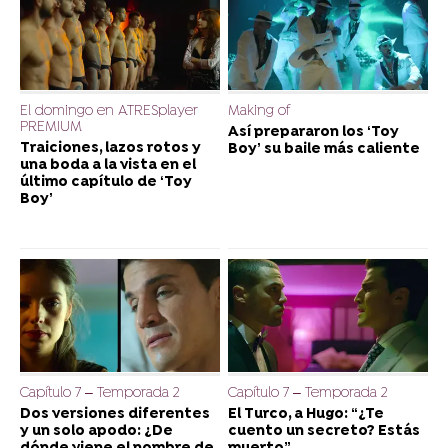
El domingo en ATRESplayer
Making of
PREMIUM
Así prepararon los ‘Toy
Traiciones, lazos rotos y
Boy’ su baile más caliente
una boda a la vista en el
último capítulo de ‘Toy
Boy’
Capítulo 7 – Temporada 2
Capítulo 7 – Temporada 2
Dos versiones diferentes
El Turco, a Hugo: “¿Te
y un solo apodo: ¿De
cuento un secreto? Estás