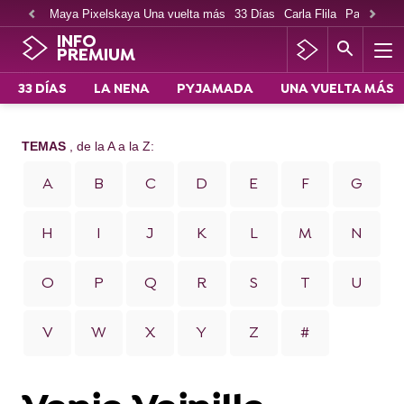
Maya Pixelskaya Una vuelta más
33 Días
Carla Flila
Paco Cabe
INFO
PREMIUM
33 DÍAS
LA NENA
PYJAMADA
UNA VUELTA MÁS
TEMAS
, de la A a la Z:
A
B
C
D
E
F
G
H
I
J
K
L
M
N
O
P
Q
R
S
T
U
V
W
X
Y
Z
#