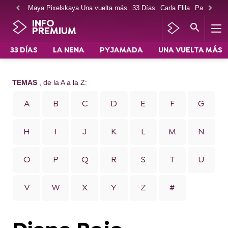
Maya Pixelskaya Una vuelta más
33 Días
Carla Flila
Paco Cabe
INFO
PREMIUM
33 DÍAS
LA NENA
PYJAMADA
UNA VUELTA MÁS
TEMAS
, de la A a la Z:
A
B
C
D
E
F
G
H
I
J
K
L
M
N
O
P
Q
R
S
T
U
V
W
X
Y
Z
#