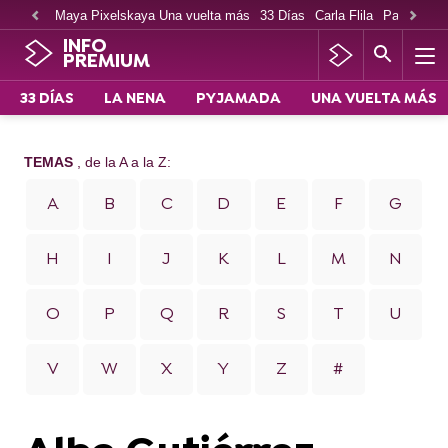
Maya Pixelskaya Una vuelta más
33 Días
Carla Flila
Paco Cabe
INFO
PREMIUM
33 DÍAS
LA NENA
PYJAMADA
UNA VUELTA MÁS
TEMAS
, de la A a la Z:
A
B
C
D
E
F
G
H
I
J
K
L
M
N
O
P
Q
R
S
T
U
V
W
X
Y
Z
#