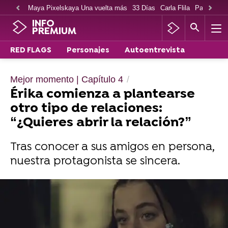
Maya Pixelskaya Una vuelta más
33 Días
Carla Flila
Paco Cabe
INFO
PREMIUM
RED FLAGS
Personajes
Autoentrevista
Mejor momento | Capítulo 4
Érika comienza a plantearse
otro tipo de relaciones:
“¿Quieres abrir la relación?”
Tras conocer a sus amigos en persona,
nuestra protagonista se sincera.
Disfruta del cuarto capítulo de Red Flags en
atresplayer