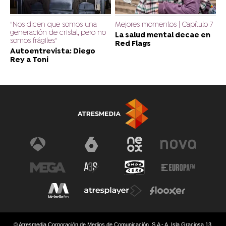
"Nos dicen que somos una
Mejores momentos | Capítulo 7
generación de cristal, pero no
La salud mental decae en
somos frágiles"
Red Flags
Autoentrevista: Diego
Rey a Toni
© Atresmedia Corporación de Medios de Comunicación, S.A - A. Isla Graciosa 13,