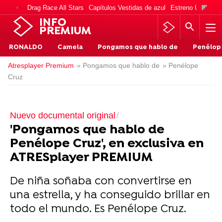
Drag Race All Stars
Capítulos Vestidas de azul
Estreno Una vida
INFO
PREMIUM
RONALDO
Camela
Pongamos que hablo de
Penélop
Atresplayer Premium
» Pongamos que hablo de
» Penélope
Cruz
Nuevo documental original
'Pongamos que hablo de
Penélope Cruz', en exclusiva en
ATRESplayer PREMIUM
De niña soñaba con convertirse en
una estrella, y ha conseguido brillar en
todo el mundo. Es Penélope Cruz.