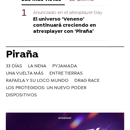
Anunciado en el atresplayer Day
El universo ‘Veneno’
continuará creciendo en
atresplayer con ‘Piraña’
Piraña
33 DÍAS
LA NENA
PYJAMADA
UNA VUELTA MÁS
ENTRE TIERRAS
RAFAELA Y SU LOCO MUNDO
DRAG RACE
LOS PROTEGIDOS: UN NUEVO PODER
DISPOSITIVOS