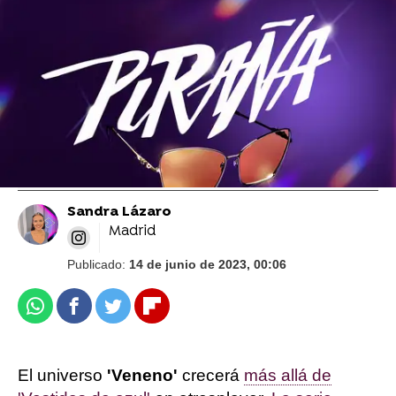
nuevos formatos, un diseño renovado y
canales en directo
atresplayer presenta más de 20 producciones
originales
Sandra Lázaro
Madrid
Publicado:
14 de junio de 2023, 00:06
Whatsapp
Facebook
Twitter
Flipboard
El universo
'Veneno'
crecerá
más allá de