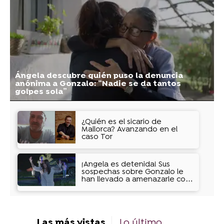
Ángela descubre quién puso la denuncia
anónima a Gonzalo: “Nadie se da tantos
golpes sola”
¿Quién es el sicario de
Mallorca? Avanzando en el
caso Tor
¡Ángela es detenida! Sus
sospechas sobre Gonzalo le
han llevado a amenazarle con
un arpón
Las más vistas
Lo último