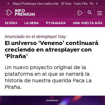
Maya Pixelskaya Una vuelta más
33 Días
Carla Flila
Paco Cabe
INFO
PREMIUM
33 DÍAS
LA NENA
PYJAMADA
UNA VUELTA MÁS
Anunciado en el atresplayer Day
El universo ‘Veneno’ continuará
creciendo en atresplayer con
‘Piraña’
Un nuevo proyecto original de la
plataforma en el que se narrará la
historia de nuestra querida Paca La
Piraña.
La revolución atresplayer llega el 5 de julio: