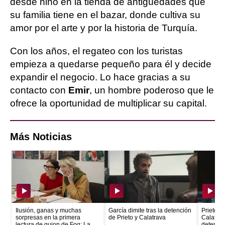
desde niño en la tienda de antigüedades que
su familia tiene en el bazar, donde cultiva su
amor por el arte y por la historia de Turquía.
Con los años, el regateo con los turistas
empieza a quedarse pequeño para él y decide
expandir el negocio. Lo hace gracias a su
contacto con
Emir
, un hombre poderoso que le
ofrece la oportunidad de multiplicar su capital.
Más Noticias
Ilusión, ganas y muchas
García dimite tras la detención
Prieto e
sorpresas en la primera
de Prieto y Calatrava
Calatrava
lectura de guion de Foq: La
detenid