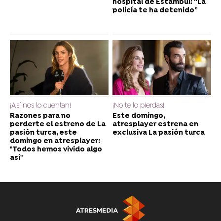
hospital de Estambul: “La
policía te ha detenido”
¡Así nos lo cuentan!
¡No te lo pierdas!
Razones para no
Este domingo,
perderte el estreno de La
atresplayer estrena en
pasión turca, este
exclusiva La pasión turca
domingo en atresplayer:
"Todos hemos vivido algo
así"