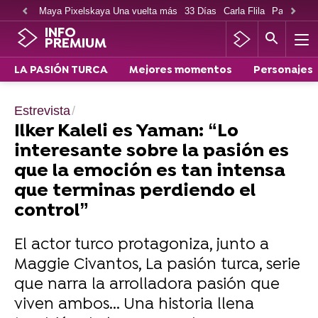
Maya Pixelskaya Una vuelta más
33 Días
Carla Flila
Paco Cabe
INFO
PREMIUM
LA PASIÓN TURCA
Mejores momentos
Personajes
Estrevista
Ilker Kaleli es Yaman: “Lo
interesante sobre la pasión es
que la emoción es tan intensa
que terminas perdiendo el
control”
El actor turco protagoniza, junto a
Maggie Civantos, La pasión turca, serie
que narra la arrolladora pasión que
viven ambos... Una historia llena