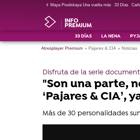
Maya Pixelskaya Una vuelta más
33 Días
Carla
INFO
PREMIUM
33 DÍAS
LA NENA
PYJ
Atresplayer Premium
» Pajares & CIA
» Noticias
Disfruta de la serie document
"Son una parte, n
‘Pajares & CIA’,
Más de 30 personalidades sum
Disfruta de Pajares & CIA en AT