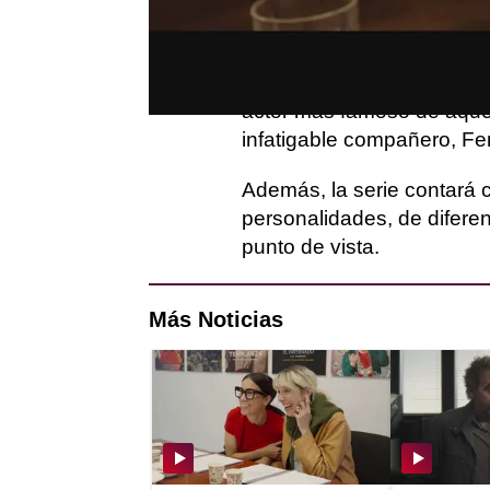
‘
Pajares & CIA
’, la nueva
A través de cinco episodio
fenómeno de los 80 en Espa
actor más famoso de aque
infatigable compañero, F
Además, la serie contará 
personalidades, de diferen
punto de vista.
Más Noticias