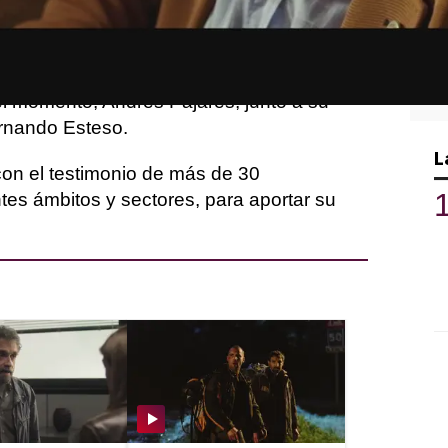
 serie documental de Atresmedia.
s reviviremos, con una mirada actual, el
ña alrededor del cine y la figura del
l momento, Andrés Pajares, junto a su
ernando Esteso.
L
con el testimonio de más de 30
tes ámbitos y sectores, para aportar su