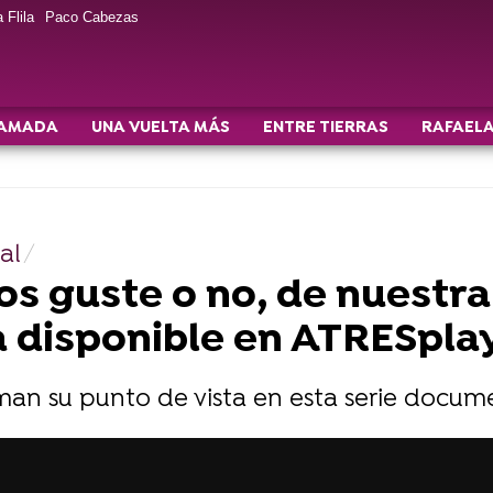
 Flila
Paco Cabezas
AMADA
UNA VUELTA MÁS
ENTRE TIERRAS
RAFAELA
al
os guste o no, de nuestra
 ya disponible en ATRESp
an su punto de vista en esta serie docume
RESplayer PREMIUM