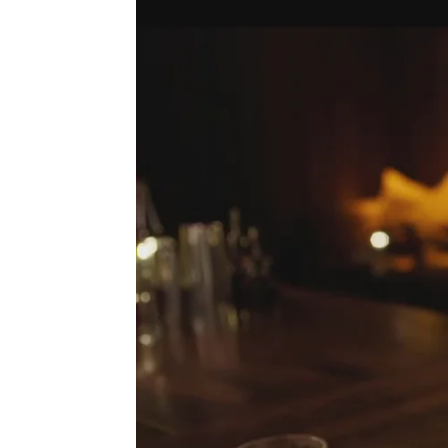
atresplayer
Madrid
Publicado:
06 de enero de 2022, 17:13
ATRESplayer PREMIUM
y