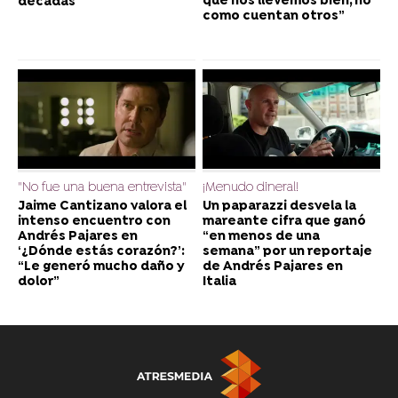
que nos llevemos bien, no
décadas
como cuentan otros”
"No fue una buena entrevista"
¡Menudo dineral!
Jaime Cantizano valora el
Un paparazzi desvela la
intenso encuentro con
mareante cifra que ganó
Andrés Pajares en
“en menos de una
‘¿Dónde estás corazón?’:
semana” por un reportaje
“Le generó mucho daño y
de Andrés Pajares en
dolor”
Italia