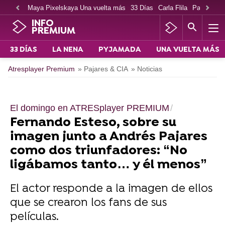
Maya Pixelskaya Una vuelta más
33 Días
Carla Flila
Paco Cabe
INFO
PREMIUM
33 DÍAS
LA NENA
PYJAMADA
UNA VUELTA MÁS
Atresplayer Premium
» Pajares & CIA
» Noticias
El domingo en ATRESplayer PREMIUM
Fernando Esteso, sobre su
imagen junto a Andrés Pajares
como dos triunfadores: “No
ligábamos tanto… y él menos”
El actor responde a la imagen de ellos
que se crearon los fans de sus
películas.