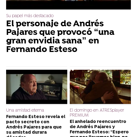
Su papel más destacado
El personaje de Andrés
Pajares que provocó “una
gran envidia sana” en
Fernando Esteso
Una amistad eterna
El domingo en ATRESplayer
PREMIUM
Fernando Esteso revela el
El anhelado reencuentro
pacto secreto con
de Andrés Pajares y
Andrés Pajares para que
Fernando Esteso: “Espero
su amistad durara