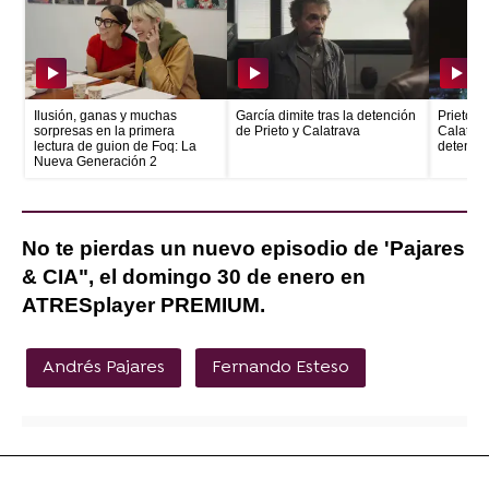
Ilusión, ganas y muchas
García dimite tras la detención
Prieto e
sorpresas en la primera
de Prieto y Calatrava
Calatrava
lectura de guion de Foq: La
detenid
Nueva Generación 2
No te pierdas un nuevo episodio de 'Pajares
& CIA", el domingo 30 de enero en
ATRESplayer PREMIUM.
Andrés Pajares
Fernando Esteso