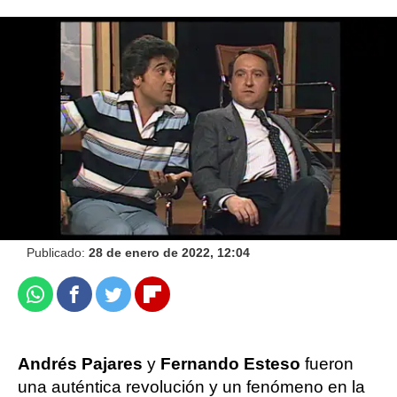
Disfruta de Pajares & CIA en ATRESplayer
PREMIUM
atresplayer
Madrid
Publicado:
28 de enero de 2022, 12:04
Whatsapp
Facebook
Twitter
Flipboard
Andrés Pajares
y
Fernando Esteso
fueron
una auténtica revolución y un fenómeno en la