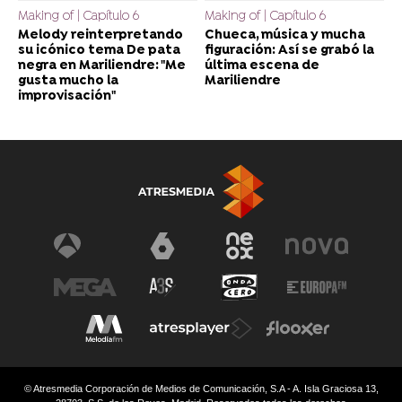
Making of | Capítulo 6
Making of | Capítulo 6
Melody reinterpretando
Chueca, música y mucha
su icónico tema De pata
figuración: Así se grabó la
negra en Mariliendre: "Me
última escena de
gusta mucho la
Mariliendre
improvisación"
© Atresmedia Corporación de Medios de Comunicación, S.A - A. Isla Graciosa 13,