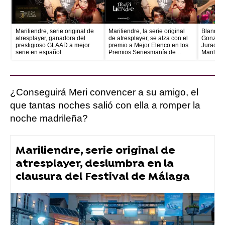
Mariliendre, serie original de
Mariliendre, la serie original
Blanca M
atresplayer, ganadora del
de atresplayer, se alza con el
González
prestigioso GLAAD a mejor
premio a Mejor Elenco en los
Jurado, 
serie en español
Premios Seriesmanía de
Marilien
Cinemanía
encargad
del Orgu
¿Conseguirá Meri convencer a su amigo, el
que tantas noches salió con ella a romper la
noche madrileña?
Mariliendre, serie original de
atresplayer, deslumbra en la
clausura del Festival de Málaga
atresplayer