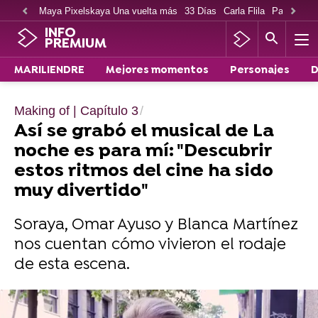
Maya Pixelskaya Una vuelta más
33 Días
Carla Flila
Paco Cabe
INFO
PREMIUM
MARILIENDRE
Mejores momentos
Personajes
D
Making of | Capítulo 3
Así se grabó el musical de La
noche es para mí: "Descubrir
estos ritmos del cine ha sido
muy divertido"
Soraya, Omar Ayuso y Blanca Martínez
nos cuentan cómo vivieron el rodaje
de esta escena.