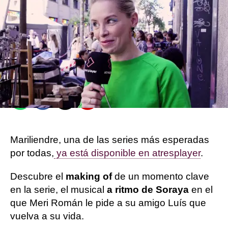
Sandra Lázaro |
Ximena Rodero
Publicado:
14 de mayo de 2025, 19:32
Whatsapp
Facebook
X
Flipboard
Mariliendre, una de las series más esperadas
por todas,
ya está disponible en atresplayer
.
Descubre el
making of
de un momento clave
en la serie, el musical
a ritmo de Soraya
en el
que Meri Román le pide a su amigo Luís que
vuelva a su vida.