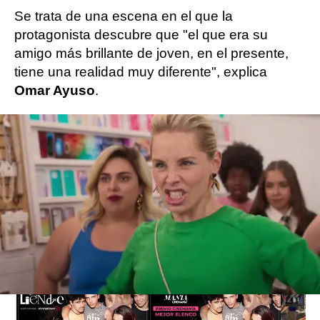
Se trata de una escena en el que la
protagonista descubre que "el que era su
amigo más brillante de joven, en el presente,
tiene una realidad muy diferente", explica
Omar Ayuso
.
Sin embargo, la gran sorpresa de esta
secuencia es la colaboración de Soraya, quien
asegura que "lo ha vivido de una forma muy
divertida y con mucha curiosidad todo", explica
a atresplayer.
Más Noticias