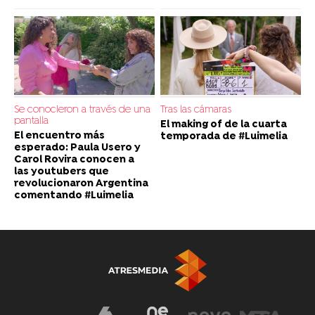
Se conocieron a través de una
Tras las cámaras
pantalla
El making of de la cuarta
El encuentro más
temporada de #Luimelia
esperado: Paula Usero y
Carol Rovira conocen a
las youtubers que
revolucionaron Argentina
comentando #Luimelia