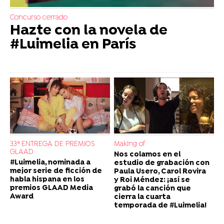
Concurso cerrado
Hazte con la novela de
#Luimelia en París
33ª ENTREGA DE PREMIOS
Making of
GLAAD
Nos colamos en el
#Luimelia, nominada a
estudio de grabación con
mejor serie de ficción de
Paula Usero, Carol Rovira
habla hispana en los
y Roi Méndez: ¡así se
premios GLAAD Media
grabó la canción que
Award
cierra la cuarta
temporada de #Luimelia!