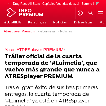
Drag Race All Stars
Capítulos Vestidas de azul
Estreno Una vida
INFO
PREMIUM
#LUIMELIA
Personajes
Noticias
Entrevistas
Mo
Atresplayer Premium
» #Luimelia
» Noticias
Ya en ATRESplayer PREMIUM
Tráiler oficial de la cuarta
temporada de ‘#Luimelia’, que
vuelve más grande que nunca a
ATRESplayer PREMIUM
Tras el gran éxito de sus tres primeras
entregas, la cuarta temporada de
‘#Luimelia’ ya está en ATRESplayer