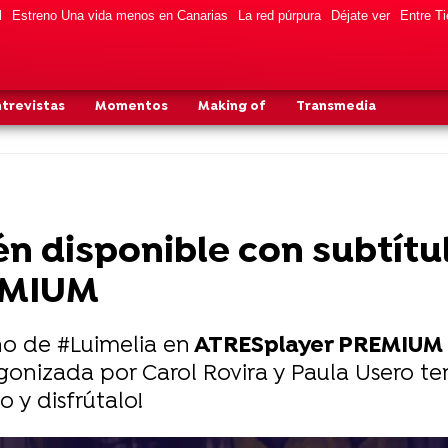
l
Estreno Una vida menos en Canarias
La red púrpura
Déjate ver
Entre Ti
ntrevistas
Momentos
Making of
Transmedia
n disponible con subtítul
EMIUM
no de #Luimelia en
ATRESplayer PREMIUM
gonizada por Carol Rovira y Paula Usero te
o y disfrútalo!