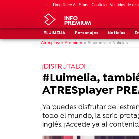
Drag Race All Stars
Capítulos Vestidas de azu
INFO
PREMIUM
#LUIMELIA
Personajes
Noticias
E
Atresplayer Premium
» #Luimelia
» Noticias
¡DISFRÚTALO!
#Luimelia, tambié
ATRESplayer PR
Ya puedes disfrutar del estre
todo el mundo, la serie prota
inglés. ¡Accede ya al contenid