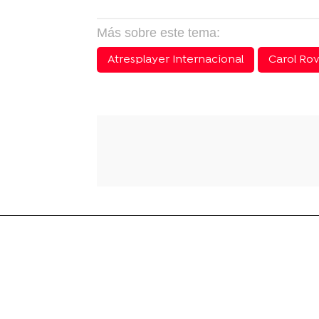
Más sobre este tema:
Atresplayer Internacional
Carol Rov