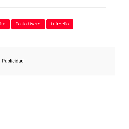
ira
Paula Usero
Luimelia