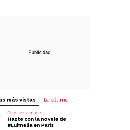
p
ir
ebook
Twitter
Linkedin
Flipboard
as más vistas
Lo último
Concurso cerrado
Hazte con la novela de
#Luimelia en París