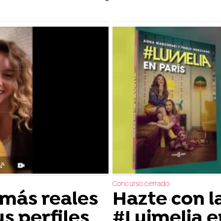
Concurso cerrado
 más reales
Hazte con l
s perfiles
#Luimelia e