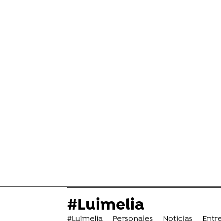
#Luimelia
#Luimelia
Personajes
Noticias
Entre