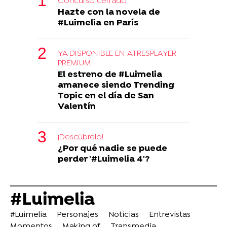
Concurso cerrado
Hazte con la novela de
#Luimelia en París
YA DISPONIBLE EN ATRESPLAYER
PREMIUM
El estreno de #Luimelia
amanece siendo Trending
Topic en el día de San
Valentín
¡Descúbrelo!
¿Por qué nadie se puede
perder '#Luimelia 4'?
#Luimelia
#Luimelia
Personajes
Noticias
Entrevistas
Momentos
Making of
Transmedia