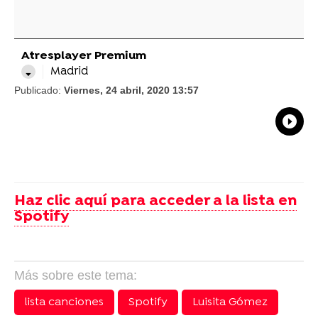
Atresplayer Premium
Madrid
Publicado:
Viernes, 24 abril, 2020 13:57
What
Comp
Haz clic aquí para acceder a la lista en
Spotify
Más sobre este tema:
lista canciones
Spotify
Luisita Gómez