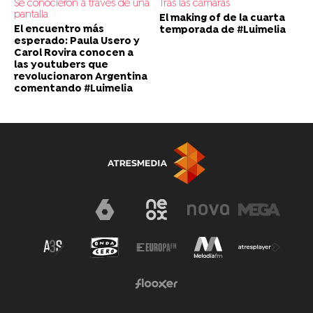
Se conocieron a través de una
Tras las cámaras
pantalla
El making of de la cuarta
El encuentro más
temporada de #Luimelia
esperado: Paula Usero y
Carol Rovira conocen a
las youtubers que
revolucionaron Argentina
comentando #Luimelia