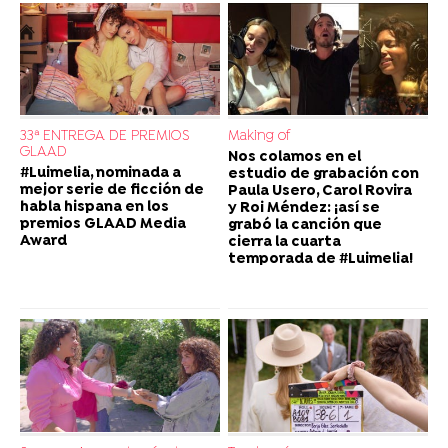
33ª ENTREGA DE PREMIOS
Making of
GLAAD
Nos colamos en el
#Luimelia, nominada a
estudio de grabación con
mejor serie de ficción de
Paula Usero, Carol Rovira
habla hispana en los
y Roi Méndez: ¡así se
premios GLAAD Media
grabó la canción que
Award
cierra la cuarta
temporada de #Luimelia!