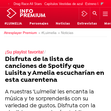
Drag Race All Stars
Capítulos Vestidas de azul
Estreno Una vida
INFO
PREMIUM
#LUIMELIA
Personajes
Noticias
Entrevistas
Mo
Atresplayer Premium
» #Luimelia
» Noticias
¡Su playlist favorita!
Disfruta de la lista de
canciones de Spotify que
Luisita y Amelia escucharían en
esta cuarentena
A nuestras 'Luimelia' les encanta la
música y te sorprenderás con su
variedad de gustos. Disfruta con la