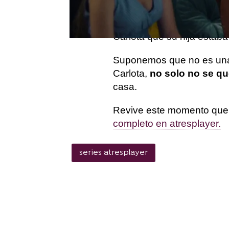
empujoncito o mejor dich
ha plantado en casa de la 
Carlota que su hija estab
Suponemos que no es una no
Carlota,
no solo no se qu
casa.
Revive este momento que t
completo en atresplayer.
series atresplayer