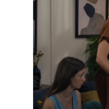
Victoria Esquilas
Publicado:
31 de marzo de 2025, 15:53
Desde que Carlota se ent
cosas han cambiado en su 
encontrado el momento d
Pero ya ha llegado
Carmi