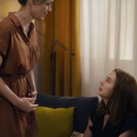
Whatsapp
Facebook
X
Flipboa
eró que estaba
embarazada
muchas
vida y mientras lo asimila
no ha
e decírselo a su madre
.
na
, la madre de Pelayo, para darle el