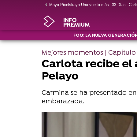
Maya Pixelskaya Una vuelta más
33 Días
Carla
INFO
PREMIUM
FOQ: LA NUEVA GENERACIÓ
Mejores momentos | Capítulo
Carlota recibe e
Pelayo
Carmina se ha presentado en 
embarazada.