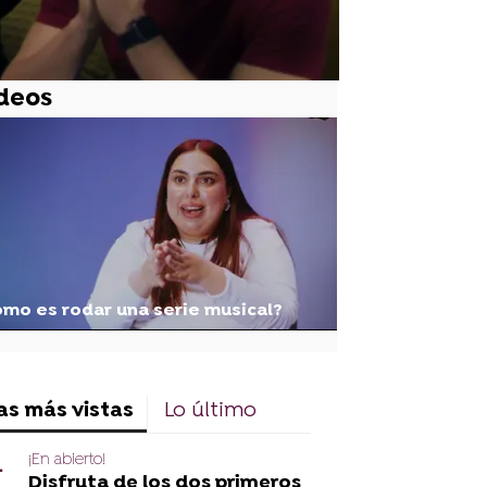
deos
mo es rodar una serie musical?
as más vistas
Lo último
¡En abierto!
Disfruta de los dos primeros