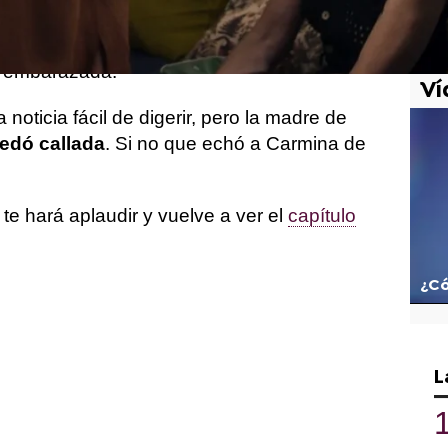
o empujonazo que necesitaba Carlota. Se
novia de su hijo para decirle a la madre de
a embarazada.
Ví
ticia fácil de digerir, pero la madre de
edó callada
. Si no que echó a Carmina de
e hará aplaudir y vuelve a ver el
capítulo
¿Có
L