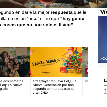
una serie”.
Ví
egundo en darle la mejor
respuesta
que le
ella no es un “orco” si no que
“hay gente
s cosas que no son solo el físico”
.
¿Có
L
los dos primeros
atresplayer renueva FoQ. La
Koldo se discu
 Foq: La Nueva
Nueva Generación por una
ratis
segunda temporada tras su
gran éxito