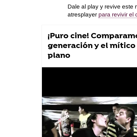
Dale al play y revive est
atresplayer
para revivir el
¡Puro cine! Comparamo
generación y el mítico
plano
series atresplayer