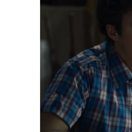
Victoria Esquilas
Publicado:
18 de marzo de 2025, 16:44
Como el restaurante de lo
obras ha aprovechado pa
detalles para conquistar a
Lo que Jeremy no se esp
veía como
“un orco”
y qu