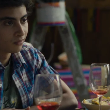
Whatsapp
Facebook
X
Flipboa
s padres de
Jeremy
está cerrado por
ra
prepararle una cena
con todo tipo de
 Bárbara.
eraba es que
Bárbara
le confesara que se
e “nunca había estado enamorada de