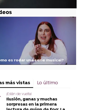
deos
mo es rodar una serie musical?
as más vistas
Lo último
Marina se abre en canal con
lpa con Carlota
Lele en la excursión de fin de
curso: “Creo que no soy
¡Están de vuelta!
lesbiana”
Ilusión, ganas y muchas
sorpresas en la primera
lectura de guion de Foq: La