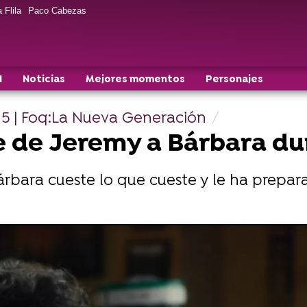
 Flila
Paco Cabezas
N
Noticias
Mejores momentos
Personajes
 5 | Foq:La Nueva Generación
e de Jeremy a Bárbara dur
árbara cueste lo que cueste y le ha prepar