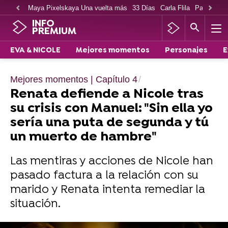
Maya Pixelskaya Una vuelta más
33 Días
Carla Flila
Paco Cabe
INFO
PREMIUM
EVA & NICOLE
Mejores momentos
Personajes
E
Mejores momentos | Capítulo 4
Renata defiende a Nicole tras
su crisis con Manuel: "Sin ella yo
sería una puta de segunda y tú
un muerto de hambre"
Las mentiras y acciones de Nicole han
pasado factura a la relación con su
marido y Renata intenta remediar la
situación.