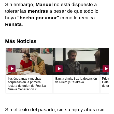
Sin embargo,
Manuel
no está dispuesto a
tolerar las
mentiras
a pesar de que todo lo
haya
"hecho por amor"
como le recalca
Renata
.
Más Noticias
Ilusión, ganas y muchas
García dimite tras la detención
Prieto e
sorpresas en la primera
de Prieto y Calatrava
Calatrava
lectura de guion de Foq: La
detenid
Nueva Generación 2
Sin el éxito del pasado, sin su hijo y ahora sin