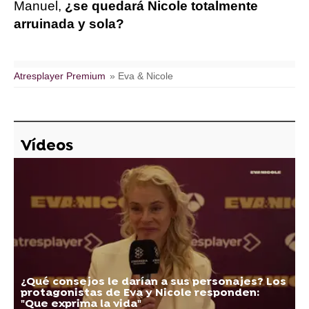
Manuel,
¿se quedará Nicole totalmente
arruinada y sola?
Atresplayer Premium
» Eva & Nicole
Vídeos
¿Qué consejos le darían a sus personajes? Los
protagonistas de Eva y Nicole responden:
"Que exprima la vida"