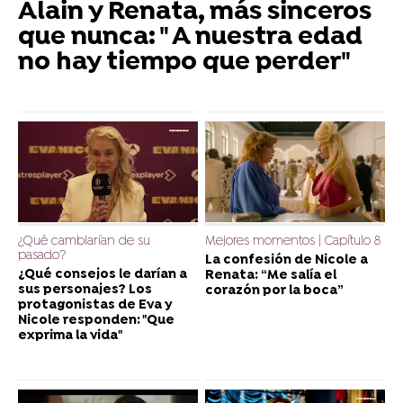
Alain y Renata, más sinceros
que nunca: " A nuestra edad
no hay tiempo que perder"
¿Qué cambiarían de su
Mejores momentos | Capítulo 8
pasado?
La confesión de Nicole a
¿Qué consejos le darían a
Renata: “Me salía el
sus personajes? Los
corazón por la boca”
protagonistas de Eva y
Nicole responden: "Que
exprima la vida"