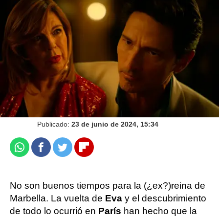
Disfruta del cuarto capítulo de Eva y Nicole
en atresplayer
Guillermo García Maroto
Publicado:
23 de junio de 2024, 15:34
Whatsapp
Facebook
Twitter
Flipboard
No son buenos tiempos para la (¿ex?)reina de
Marbella. La vuelta de
Eva
y el descubrimiento
de todo lo ocurrió en
París
han hecho que la