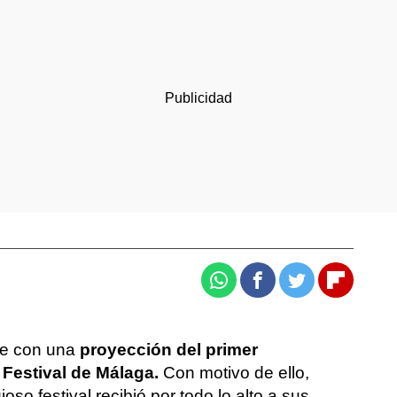
Whatsapp
Facebook
Twitter
Flipboar
he con una
proyección del primer
l Festival de Málaga.
Con motivo de ello,
ioso festival recibió por todo lo alto a sus