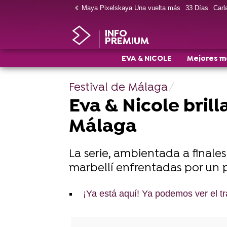
Maya Pixelskaya Una vuelta más
33 Días
Carla
INFO
PREMIUM
EVA & NICOLE
Mejores 
Festival de Málaga
Eva & Nicole brill
Málaga
La serie, ambientada a finales
marbellí enfrentadas por un
¡Ya está aquí! Ya podemos ver el t