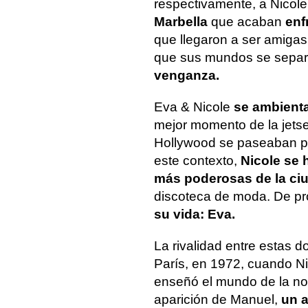
respectivamente, a Nicol
Marbella
que acaban
enf
que llegaron a ser amigas
que sus mundos se separ
venganza.
Eva & Nicole
se ambienta
mejor momento de la jetset
Hollywood se paseaban po
este contexto,
Nicole se 
más poderosas de la ci
discoteca de moda. De pr
su vida: Eva.
La rivalidad entre estas 
París, en 1972, cuando N
enseñó el mundo de la noc
aparición de Manuel,
un a