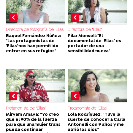
Directora de fotografía de 'Ellas'
Directora de ‘Ellas’
Raquel Fernández Núñez:
Pilar Monsell: "El
"Las protagonistas de
documental de ‘Ellas’ es
'Ellas' nos han permitido
portador de una
entrar en sus refugios"
sensibilidad nueva"
Protagonista de ‘Ellas’
Protagonista de ‘Ellas’
Miryam Amaya: “Yo creo
Lola Rodríguez: “Tuve la
que el 90% de la fuerza
suerte de conocer a Carla
para que una mujer trans
Antonelli con 9 años y me
pueda continuar
abrió los ojos”