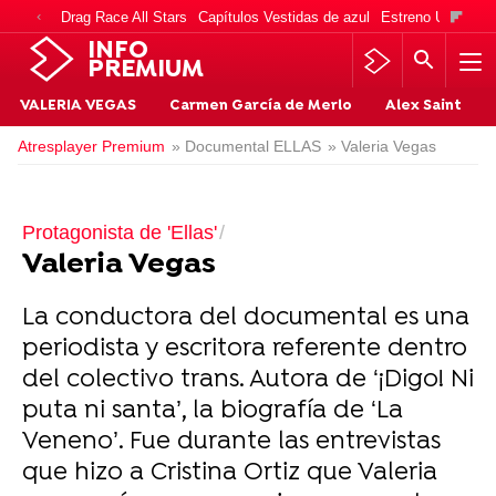
Drag Race All Stars
Capítulos Vestidas de azul
Estreno Una vida
INFO
PREMIUM
VALERIA VEGAS
Carmen García de Merlo
Alex Saint
Atresplayer Premium
» Documental ELLAS
» Valeria Vegas
Protagonista de 'Ellas'
Valeria Vegas
La conductora del documental es una
periodista y escritora referente dentro
del colectivo trans. Autora de ‘¡Digo! Ni
puta ni santa’, la biografía de ‘La
Veneno’. Fue durante las entrevistas
que hizo a Cristina Ortiz que Valeria