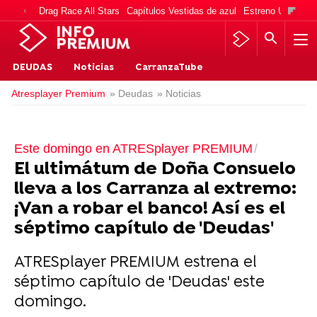
Drag Race All Stars
Capítulos Vestidas de azul
Estreno Una vida
INFO
PREMIUM
DEUDAS
Noticias
CarranzaTube
Atresplayer Premium
» Deudas
» Noticias
Este domingo en ATRESplayer PREMIUM
El ultimátum de Doña Consuelo
lleva a los Carranza al extremo:
¡Van a robar el banco! Así es el
séptimo capítulo de 'Deudas'
ATRESplayer PREMIUM estrena el
séptimo capítulo de 'Deudas' este
domingo.