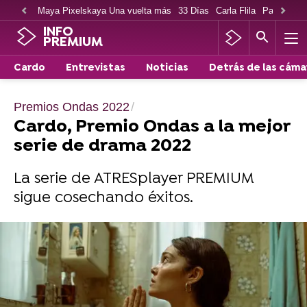
Maya Pixelskaya Una vuelta más
33 Días
Carla Flila
Paco Cabe
INFO
PREMIUM
Cardo
Entrevistas
Noticias
Detrás de las cáma
Premios Ondas 2022
Cardo, Premio Ondas a la mejor
serie de drama 2022
La serie de ATRESplayer PREMIUM
sigue cosechando éxitos.