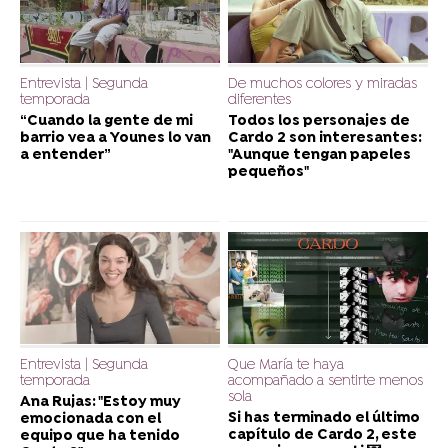
Entrevista | Segunda
De muchos colores y miradas
temporada
diferentes
“Cuando la gente de mi
Todos los personajes de
barrio vea a Younes lo van
Cardo 2 son interesantes:
a entender”
"Aunque tengan papeles
pequeños"
Entrevista | Segunda
Que María te haya
temporada
acompañado a sentirte menos
sola
Ana Rujas: "Estoy muy
Si has terminado el último
emocionada con el
capítulo de Cardo 2, este
equipo que ha tenido