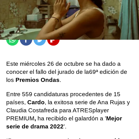
Sandra Lázaro
Madrid
Publicado:
26 de octubre de 2022, 18:14
Whatsapp
Facebook
Twitter
Flipboard
Este miércoles 26 de octubre se ha dado a
conocer el fallo del jurado de la
69ª edición de
los
Premios Ondas
.
Entre 559 candidaturas procedentes de 15
países,
Cardo
, la exitosa serie de Ana Rujas y
Claudia Costafreda para ATRESplayer
PREMIUM
,
ha recibido el galardón a '
Mejor
serie de drama 2022
'.