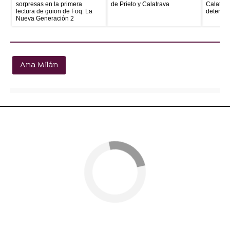
sorpresas en la primera
de Prieto y Calatrava
Calatrava
lectura de guion de Foq: La
detenid
Nueva Generación 2
Ana Milán