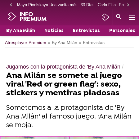
Maya Pixelskaya Una vuelta más
33 Días
Carla Flila
Paco Cabe
INFO
PREMIUM
By Ana Milán
Noticias
Entrevistas
Personajes
Atresplayer Premium
» By Ana Milán
» Entrevistas
Jugamos con la protagonista de 'By Ana Milán'
Ana Milán se somete al juego
viral 'Red or green flag': sexo,
stickers y mentiras piadosas
Sometemos a la protagonista de 'By
Ana Milán' al famoso juego. ¡Ana Milán
se moja!