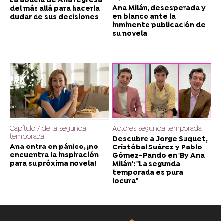
La abuela de Ana regresa
Ana Milán, desesperada y
del más allá para hacerla
en blanco ante la
dudar de sus decisiones
inminente publicación de
su novela
Capítulo 7 de la segunda
Actores segunda temporada
temporada
Descubre a Jorge Suquet,
Ana entra en pánico, ¡no
Cristóbal Suárez y Pablo
encuentra la inspiración
Gómez-Pando en 'By Ana
para su próxima novela!
Milán': "La segunda
temporada es pura
locura"