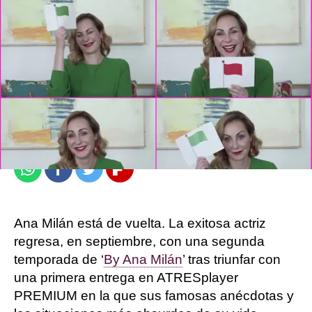
atresplayer
Madrid
Publicado:
23 de agosto de 2021, 16:31
Whatsapp
Facebook
Twitter
Flipboard
Ana Milán está de vuelta. La exitosa actriz
regresa, en septiembre, con una segunda
temporada de ‘
By Ana Milán
’ tras triunfar con
una primera entrega en ATRESplayer
PREMIUM en la que sus famosas anécdotas y