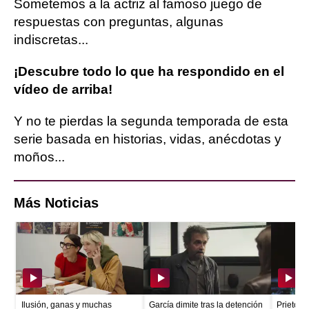
Sometemos a la actriz al famoso juego de
respuestas con preguntas, algunas
indiscretas...
¡Descubre todo lo que ha respondido en el
vídeo de arriba!
Y no te pierdas la segunda temporada de esta
serie basada en historias, vidas, anécdotas y
moños...
Más Noticias
Ilusión, ganas y muchas
García dimite tras la detención
Prieto e