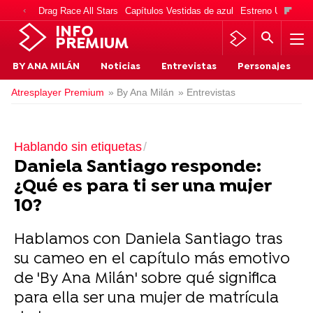
Drag Race All Stars
Capítulos Vestidas de azul
Estreno Una vida
INFO
PREMIUM
BY ANA MILÁN
Noticias
Entrevistas
Personajes
Atresplayer Premium
» By Ana Milán
» Entrevistas
Hablando sin etiquetas
Daniela Santiago responde:
¿Qué es para ti ser una mujer
10?
Hablamos con Daniela Santiago tras
su cameo en el capítulo más emotivo
de 'By Ana Milán' sobre qué significa
para ella ser una mujer de matrícula