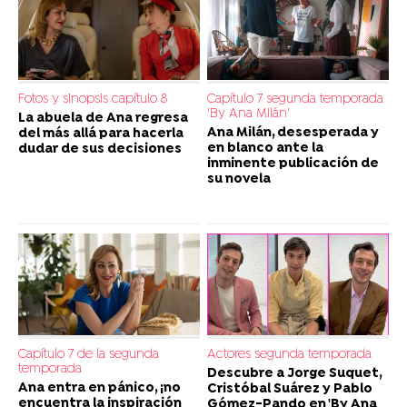
Fotos y sinopsis capítulo 8
Capítulo 7 segunda temporada
'By Ana MIlán'
La abuela de Ana regresa
Ana Milán, desesperada y
del más allá para hacerla
en blanco ante la
dudar de sus decisiones
inminente publicación de
su novela
Capítulo 7 de la segunda
Actores segunda temporada
temporada
Descubre a Jorge Suquet,
Ana entra en pánico, ¡no
Cristóbal Suárez y Pablo
encuentra la inspiración
Gómez-Pando en 'By Ana