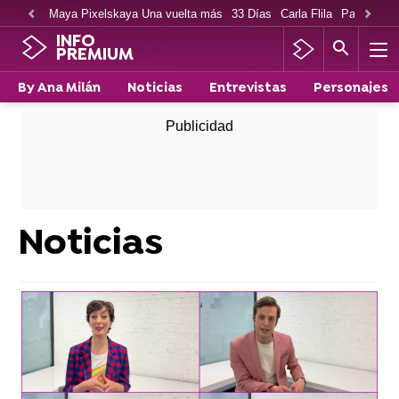
Maya Pixelskaya Una vuelta más
33 Días
Carla Flila
Paco Cabe
INFO
PREMIUM
By Ana Milán
Noticias
Entrevistas
Personajes
Noticias