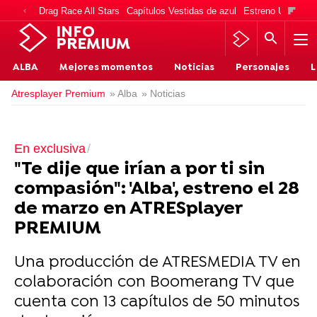
Drag Race All Stars
Capítulos Vestidas de azul
Estreno Una vida
INFO
PREMIUM
ALBA
Mejores momentos
Noticias
Personajes
L
Atresplayer Premium
» Alba
» Noticias
En exclusiva
"Te dije que irían a por ti sin
compasión": 'Alba', estreno el 28
de marzo en ATRESplayer
PREMIUM
Una producción de ATRESMEDIA TV en
colaboración con Boomerang TV que
cuenta con 13 capítulos de 50 minutos