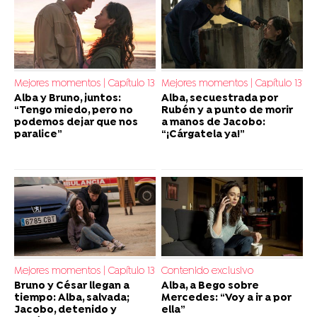
Mejores momentos | Capítulo 13
Mejores momentos | Capítulo 13
Alba y Bruno, juntos:
Alba, secuestrada por
“Tengo miedo, pero no
Rubén y a punto de morir
podemos dejar que nos
a manos de Jacobo:
paralice”
“¡Cárgatela ya!”
Mejores momentos | Capítulo 13
Contenido exclusivo
Bruno y César llegan a
Alba, a Bego sobre
tiempo: Alba, salvada;
Mercedes: “Voy a ir a por
Jacobo, detenido y
ella”