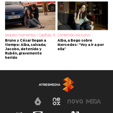
Mejores momentos | Capítulo 13
Contenido exclusivo
Bruno y César llegan a
Alba, a Bego sobre
tiempo: Alba, salvada;
Mercedes: “Voy a ir a por
Jacobo, detenido y
ella”
Rubén, gravemente
herido