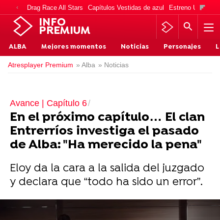
Drag Race All Stars
Capítulos Vestidas de azul
Estreno Una vida
INFO
PREMIUM
ALBA
Mejores momentos
Noticias
Personajes
L
Atresplayer Premium
» Alba
» Noticias
Avance | Capítulo 6
En el próximo capítulo… El clan
Entrerríos investiga el pasado
de Alba: "Ha merecido la pena"
Eloy da la cara a la salida del juzgado
y declara que “todo ha sido un error”.