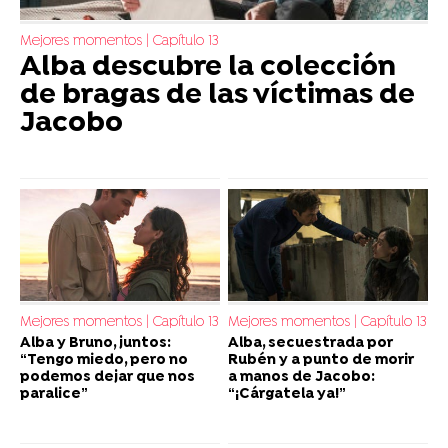
Mejores momentos | Capítulo 13
Alba descubre la colección
de bragas de las víctimas de
Jacobo
Mejores momentos | Capítulo 13
Mejores momentos | Capítulo 13
Alba y Bruno, juntos:
Alba, secuestrada por
“Tengo miedo, pero no
Rubén y a punto de morir
podemos dejar que nos
a manos de Jacobo:
paralice”
“¡Cárgatela ya!”