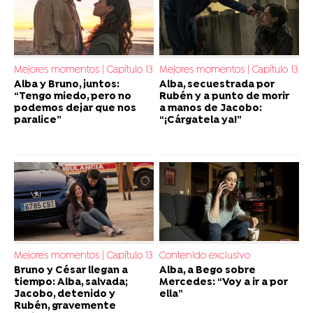
Mejores momentos | Capítulo 13
Mejores momentos | Capítulo 13
Alba y Bruno, juntos:
Alba, secuestrada por
“Tengo miedo, pero no
Rubén y a punto de morir
podemos dejar que nos
a manos de Jacobo:
paralice”
“¡Cárgatela ya!”
Mejores momentos | Capítulo 13
Contenido exclusivo
Bruno y César llegan a
Alba, a Bego sobre
tiempo: Alba, salvada;
Mercedes: “Voy a ir a por
Jacobo, detenido y
ella”
Rubén, gravemente