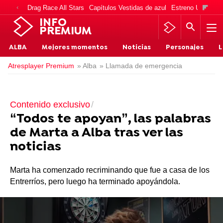
Drag Race All Stars
Capítulos Vestidas de azul
Estreno Una vida
INFO
PREMIUM
ALBA
Mejores momentos
Noticias
Personajes
L
Atresplayer Premium
» Alba
» Llamada de emergencia
Contenido exclusivo
“Todos te apoyan”, las palabras
de Marta a Alba tras ver las
noticias
Marta ha comenzado recriminando que fue a casa de los
Entrerríos, pero luego ha terminado apoyándola.