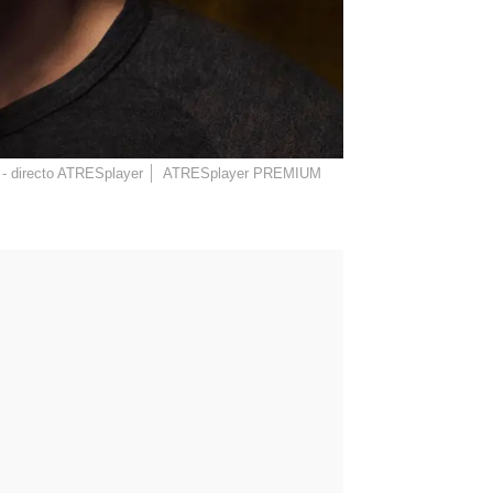
 - directo ATRESplayer
ATRESplayer PREMIUM