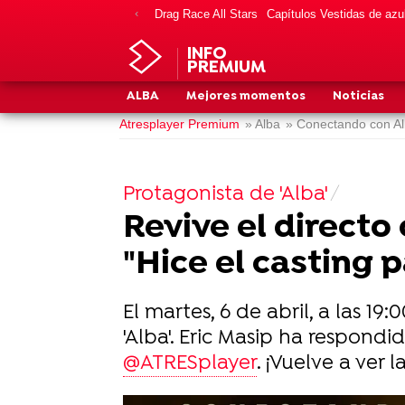
Drag Race All Stars
Capítulos Vestidas de azu
INFO
PREMIUM
ALBA
Mejores momentos
Noticias
Atresplayer Premium
» Alba
» Conectando con A
Protagonista de 'Alba'
Revive el directo
"Hice el casting p
El martes, 6 de abril, a las 19
'Alba'. Eric Masip ha respondi
@ATRESplayer
. ¡Vuelve a ver