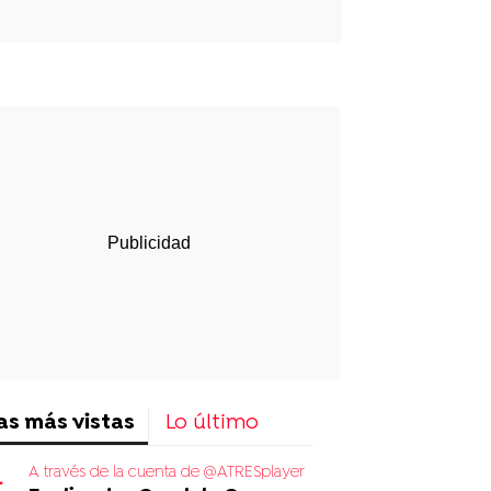
p
ir
ebook
Twitter
Linkedin
Flipboard
as más vistas
Lo último
A través de la cuenta de @ATRESplayer