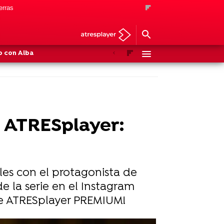
erras
Anterior
Siguiente
 con Alba
en ATRESplayer:
iales con el protagonista de
de la serie en el Instagram
 de ATRESplayer PREMIUM!