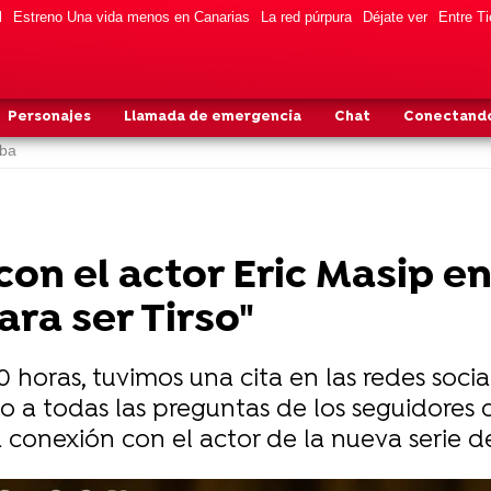
l
Estreno Una vida menos en Canarias
La red púrpura
Déjate ver
Entre Ti
Personajes
Llamada de emergencia
Chat
Conectando
lba
 con el actor Eric Masip 
ara ser Tirso"
:00 horas, tuvimos una cita en las redes soc
do a todas las preguntas de los seguidores 
 la conexión con el actor de la nueva serie