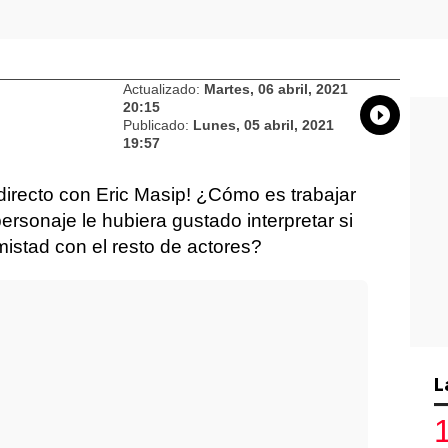
Actualizado:
Martes, 06 abril, 2021
20:15
Whatsap
Compart
Fac
Publicado:
Lunes, 05 abril, 2021
19:57
 directo con Eric Masip! ¿Cómo es trabajar
rsonaje le hubiera gustado interpretar si
istad con el resto de actores?
L