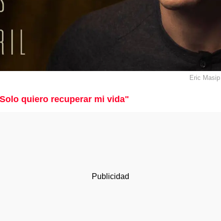
Eric Masip
: "Solo quiero recuperar mi vida"