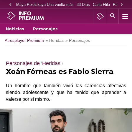
Maya Pixelskaya Una vuelta más
33 Días
Carla Flila
Paco Cabe
INFO
PREMIUM
Noticias
Personajes
Atresplayer Premium
» Heridas
» Personajes
Personajes de 'Heridas'
Xoán Fórneas es Fabio Sierra
Un hombre que también vivió las carencias afectivas
siendo adolescente y que ha tenido que aprender a
valerse por sí mismo.