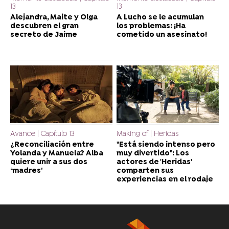
13
13
Alejandra, Maite y Olga
A Lucho se le acumulan
descubren el gran
los problemas: ¡Ha
secreto de Jaime
cometido un asesinato!
Avance | Capítulo 13
Making of | Heridas
¿Reconciliación entre
"Está siendo intenso pero
Yolanda y Manuela? Alba
muy divertido": Los
quiere unir a sus dos
actores de 'Heridas'
‘madres’
comparten sus
experiencias en el rodaje