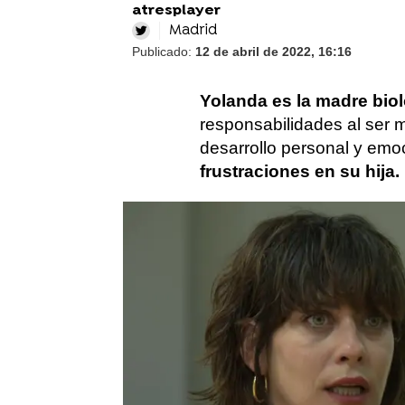
atresplayer
Madrid
Publicado:
12 de abril de 2022, 16:16
Yolanda es la madre bio
responsabilidades al ser 
desarrollo personal y emo
frustraciones en su hija.
Cuando Alba tiene 6 años
proyecta sus deseos y su f
con el que vive de nuevo l
pasado de ser el motor de 
Envidiosa, insegura y p
soñadora. Su carácter imp
ataque de furia de consec