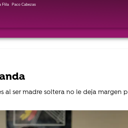
 Flila
Paco Cabezas
landa
s al ser madre soltera no le deja margen p