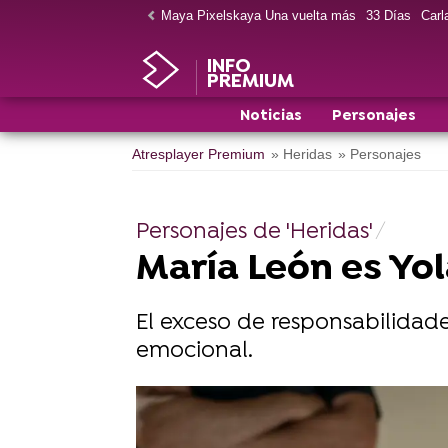
Maya Pixelskaya Una vuelta más
33 Días
Carla
INFO
PREMIUM
Noticias
Personajes
Atresplayer Premium
» Heridas
» Personajes
Personajes de 'Heridas'
María León es Yo
El exceso de responsabilidade
emocional.