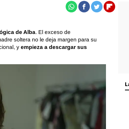
Whatsapp
Facebook
Twitter
Flipboa
lógica de Alba
. El exceso de
madre soltera no le deja margen para su
cional, y
empieza a descargar sus
, Yolanda se enamora de Lucho, en el que
antasía de tener una familia tradicional y
L
a ilusión del amor romántico. Su hija ha
su vida para convertirse en un lastre.
endenciera
. Afectivamente vulnerable y
ulsivo e irracional desemboca en un
uencias imprevisibles.