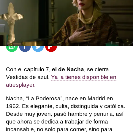
Sandra Lázaro
Publicado:
29 de enero de 2024, 11:00
Whatsapp
Facebook
Twitter
Flipboard
Con el capítulo 7,
el de Nacha
, se cierra
Vestidas de azul.
Ya la tienes disponible en
atresplayer
.
Nacha, “La Poderosa”, nace en Madrid en
1962. Es elegante, culta, distinguida y católica.
Desde muy joven, pasó hambre y penuria, así
que ahora se dedica a trabajar de forma
incansable, no solo para comer, sino para