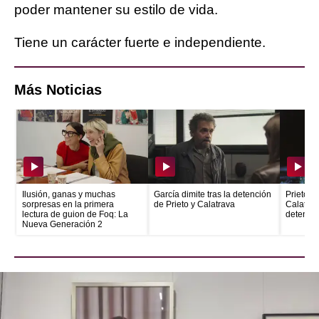
poder mantener su estilo de vida.
Tiene un carácter fuerte e independiente.
Más Noticias
Ilusión, ganas y muchas
García dimite tras la detención
Prieto e
sorpresas en la primera
de Prieto y Calatrava
Calatrava
lectura de guion de Foq: La
detenid
Nueva Generación 2
"Siempre sueño con que algún día se nos trate
como los seres humanos que somos", asegura