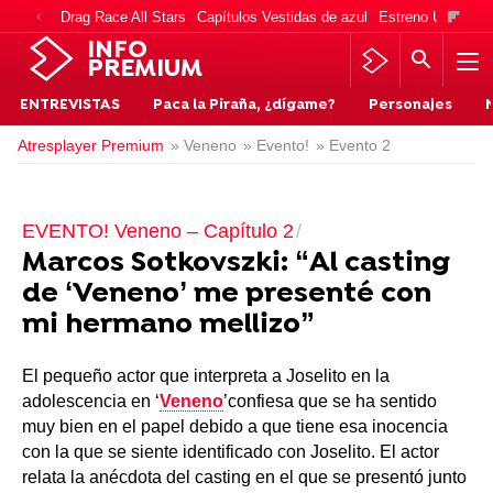
Drag Race All Stars
Capítulos Vestidas de azul
Estreno Una vida
INFO
PREMIUM
ENTREVISTAS
Paca la Piraña, ¿dígame?
Personajes
Atresplayer Premium
» Veneno
» Evento!
» Evento 2
EVENTO! Veneno – Capítulo 2
Marcos Sotkovszki: “Al casting
de ‘Veneno’ me presenté con
mi hermano mellizo”
El pequeño actor que interpreta a Joselito en la
adolescencia en ‘
Veneno
’
confiesa que se ha sentido
muy bien en el papel debido a que tiene esa inocencia
con la que se siente identificado con Joselito. El actor
relata la anécdota del casting en el que se presentó junto