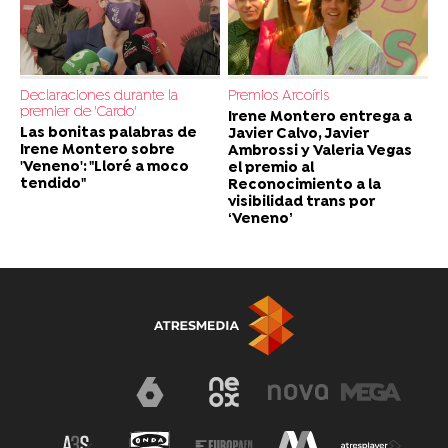
Declaraciones durante la
Premios Arcoíris
premier de 'Cardo'
Irene Montero entrega a
Las bonitas palabras de
Javier Calvo, Javier
Irene Montero sobre
Ambrossi y Valeria Vegas
'Veneno': "Lloré a moco
el premio al
tendido"
Reconocimiento a la
visibilidad trans por
‘Veneno’