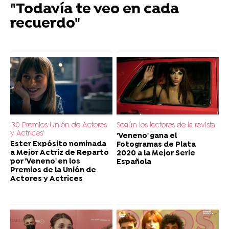
"Todavía te veo en cada
recuerdo"
'30 Premios Unión de Actores
Según los lectores de la revista
y Actrices'
'Veneno' gana el
Ester Expósito nominada
Fotogramas de Plata
a Mejor Actriz de Reparto
2020 a la Mejor Serie
por 'Veneno' en los
Española
Premios de la Unión de
Actores y Actrices