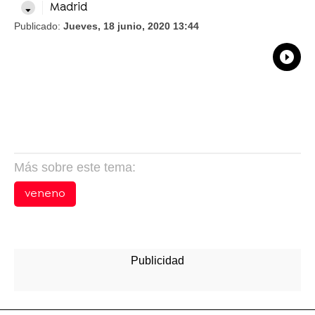
Madrid
Publicado:
Jueves, 18 junio, 2020 13:44
What
Comp
Más sobre este tema:
veneno