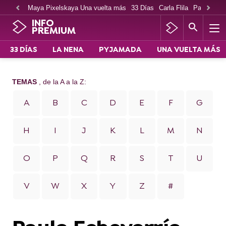
Maya Pixelskaya Una vuelta más
33 Días
Carla Flila
Paco Cabe
INFO
PREMIUM
33 DÍAS
LA NENA
PYJAMADA
UNA VUELTA MÁS
TEMAS
, de la A a la Z:
A
B
C
D
E
F
G
H
I
J
K
L
M
N
O
P
Q
R
S
T
U
V
W
X
Y
Z
#