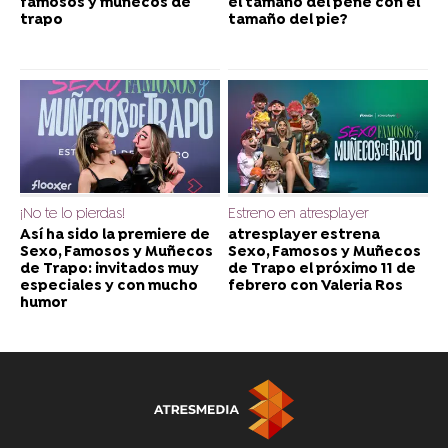
famosos y muñecos de
el tamaño del pene con el
trapo
tamaño del pie?
¡No te lo pierdas!
Estreno en atresplayer
Así ha sido la premiere de
atresplayer estrena
Sexo, Famosos y Muñecos
Sexo, Famosos y Muñecos
de Trapo: invitados muy
de Trapo el próximo 11 de
especiales y con mucho
febrero con Valeria Ros
humor