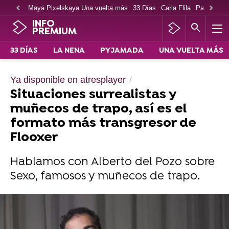
Maya Pixelskaya Una vuelta más
33 Días
Carla Flila
Paco Cabe
INFO
PREMIUM
33 DÍAS
LA NENA
PYJAMADA
UNA VUELTA MÁS
Ya disponible en atresplayer
Situaciones surrealistas y
muñecos de trapo, así es el
formato más transgresor de
Flooxer
Hablamos con Alberto del Pozo sobre
Sexo, famosos y muñecos de trapo.