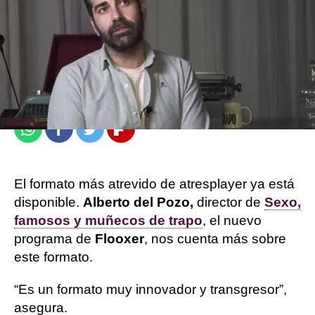
Sandra Lázaro
Publicado:
22 de febrero de 2024, 10:35
Whatsapp
Facebook
Twitter
Flipboard
El formato más atrevido de atresplayer ya está
disponible.
Alberto del Pozo,
director de
Sexo,
famosos y muñecos de trapo
, el nuevo
programa de
Flooxer
, nos cuenta más sobre
este formato.
“Es un formato muy innovador y transgresor”,
asegura.