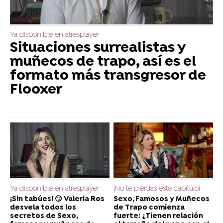
Ya disponible en atresplayer
Situaciones surrealistas y
muñecos de trapo, así es el
formato más transgresor de
Flooxer
Ya disponible en atresplayer
¡No te pierdas este capítulo!
¡Sin tabúes! 😏​ Valeria Ros
Sexo, Famosos y Muñecos
desvela todos los
de Trapo comienza
secretos de Sexo,
fuerte: ¿Tienen relación