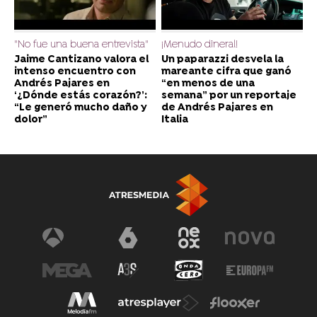
"No fue una buena entrevista"
¡Menudo dineral!
Jaime Cantizano valora el
Un paparazzi desvela la
intenso encuentro con
mareante cifra que ganó
Andrés Pajares en
“en menos de una
‘¿Dónde estás corazón?’:
semana” por un reportaje
“Le generó mucho daño y
de Andrés Pajares en
dolor”
Italia