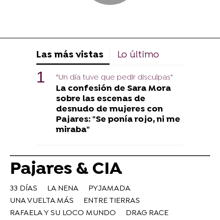
Las más vistas
Lo último
"Un día tuve que pedir disculpas"
La confesión de Sara Mora
sobre las escenas de
desnudo de mujeres con
Pajares: "Se ponía rojo, ni me
miraba"
Pajares & CIA
33 DÍAS
LA NENA
PYJAMADA
UNA VUELTA MÁS
ENTRE TIERRAS
RAFAELA Y SU LOCO MUNDO
DRAG RACE