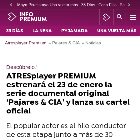
Maya Pixelskaya Una vuelta más
33 Días
Carla Flila
Paco Cabe
INFO
PREMIUM
33 DÍAS
LA NENA
PYJAMADA
UNA VUELTA MÁS
Atresplayer Premium
» Pajares & CIA
» Noticias
Descúbrelo
ATRESplayer PREMIUM
estrenará el 23 de enero la
serie documental original
‘Pajares & CIA’ y lanza su cartel
oficial
El popular actor es el hilo conductor
de esta etapa junto a más de 30