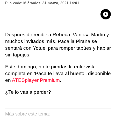
Publicado:
Miércoles, 31 marzo, 2021 14:01
What
Comp
Después de recibir a Rebeca, Vanesa Martín y
muchos invitados más, Paca la Piraña se
sentará con Yotuel para romper tabúes y hablar
sin tapujos.
Este domingo, no te pierdas la entrevista
completa en 'Paca te lleva al huerto', disponible
en
ATESplayer Premium
.
¿Te lo vas a perder?
Más sobre este tema: