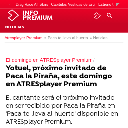
Drag Race All Stars
Capítulos Vestidas de azul
Estreno Una vida
INFO
PREMIUM
NOTICIAS
Atresplayer Premium
» Paca te lleva al huerto
» Noticias
El domingo en ATRESplayer Premium
Yotuel, próximo invitado de
Paca la Piraña, este domingo
en ATRESplayer Premium
El cantante será el próximo invitado
en ser recibido por Paca la Piraña en
'Paca te lleva al huerto' disponible en
ATRESplayer Premium.