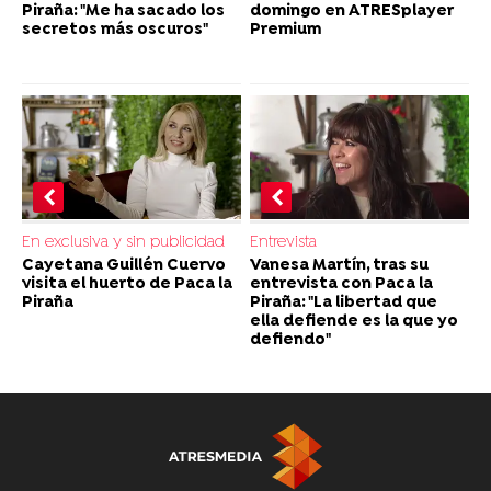
Piraña: "Me ha sacado los
domingo en ATRESplayer
secretos más oscuros"
Premium
En exclusiva y sin publicidad
Entrevista
Cayetana Guillén Cuervo
Vanesa Martín, tras su
visita el huerto de Paca la
entrevista con Paca la
Piraña
Piraña: "La libertad que
ella defiende es la que yo
defiendo"