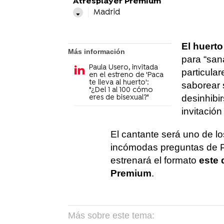
Atresplayer Premium
Madrid
El huerto
Más información
para “san
Paula Usero, invitada
particular
en el estreno de 'Paca
te lleva al huerto':
saborear 
"¿Del 1 al 100 cómo
desinhibir
eres de bisexual?"
invitación
El cantante será uno de lo
incómodas preguntas de P
estrenará el formato
este
Premium
.
Más sobre este tema: