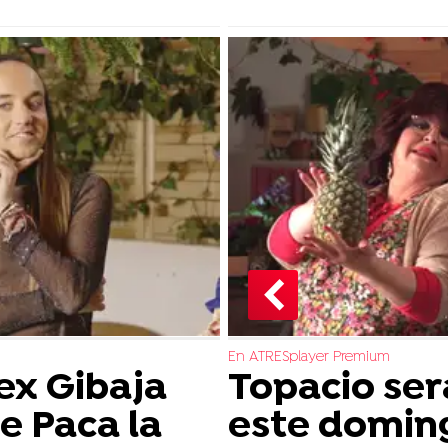
En ATRESplayer Premium
ex Gibaja
Topacio ser
de Paca la
este doming