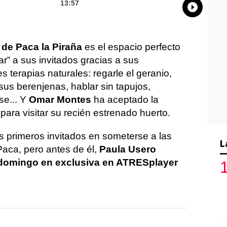
13:57
Whatsap
Compart
Fac
 de Paca la Piraña
es el espacio perfecto
ar” a sus invitados gracias a sus
es terapias naturales: regarle el geranio,
sus berenjenas, hablar sin tapujos,
se... Y
Omar Montes
ha aceptado la
 para visitar su recién estrenado huerto.
s primeros invitados en someterse a las
L
aca, pero antes de él,
Paula Usero
 domingo en exclusiva en ATRESplayer