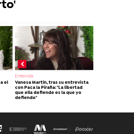
rto'
Entrevista
a el
Vanesa Martín, tras su entrevista
con Paca la Piraña: "La libertad
que ella defiende es la que yo
defiendo"