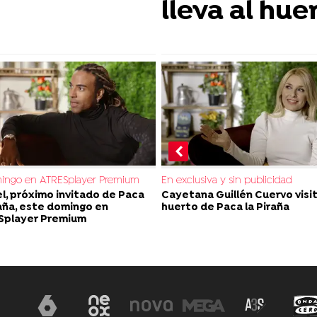
lleva al hue
mingo en ATRESplayer Premium
En exclusiva y sin publicidad
l, próximo invitado de Paca
Cayetana Guillén Cuervo visit
raña, este domingo en
huerto de Paca la Piraña
Splayer Premium