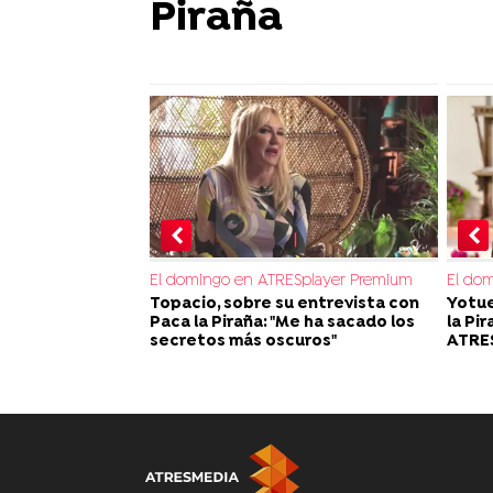
Piraña
El domingo en ATRESplayer Premium
El do
Topacio, sobre su entrevista con
Yotue
Paca la Piraña: "Me ha sacado los
la Pi
secretos más oscuros"
ATRE