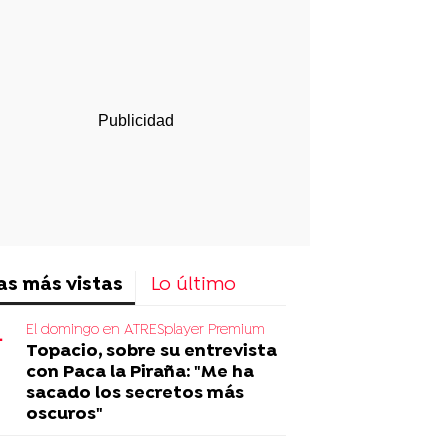
p
ir
ebook
Twitter
Linkedin
Flipboard
as más vistas
Lo último
El domingo en ATRESplayer Premium
Topacio, sobre su entrevista
con Paca la Piraña: "Me ha
sacado los secretos más
oscuros"