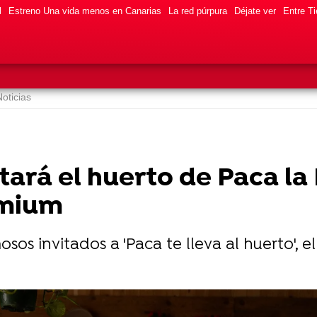
l
Estreno Una vida menos en Canarias
La red púrpura
Déjate ver
Entre Ti
Noticias
ará el huerto de Paca la
emium
sos invitados a 'Paca te lleva al huerto', 