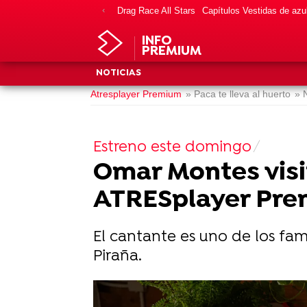
Drag Race All Stars
Capítulos Vestidas de azu
INFO
PREMIUM
NOTICIAS
Atresplayer Premium
» Paca te lleva al huerto
» 
Estreno este domingo
Omar Montes visit
ATRESplayer Pr
El cantante es uno de los famo
Piraña.