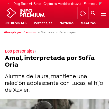
Drag Race All Stars
Capítulos Vestidas de azul
Estreno Una vida
INFO
PREMIUM
ENTREVISTAS
Personajes
Noticias
Mentiras
Atresplayer Premium
» Mentiras
» Personajes
Los personajes
Amal, interpretada por Sofía
Oria
Alumna de Laura, mantiene una
relación adolescente con Lucas, el hijo
de Xavier.