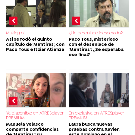
Making of
¿Un desenlace inesperado?
Así se rodó el quinto
Paco Tous, misterioso
capítulo de 'Mentiras', con
con el desenlace de
Paco Tous e Itziar Atienza
'Mentiras': ¿Se esperaba
ese final?
Ya disponible en ATRESplayer
En exclusiva en ATRESplayer
PREMIUM
PREMIUM
Manuela Velasco
Laura busca nuevas
comparte confidencias
pruebas contra Xavier,
de 'Mentiras': su
este domingo en el