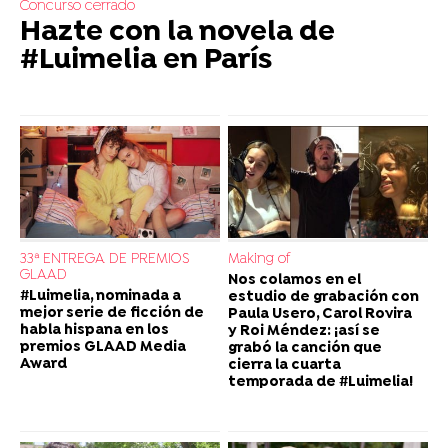
Concurso cerrado
Hazte con la novela de
#Luimelia en París
33ª ENTREGA DE PREMIOS
Making of
GLAAD
Nos colamos en el
#Luimelia, nominada a
estudio de grabación con
mejor serie de ficción de
Paula Usero, Carol Rovira
habla hispana en los
y Roi Méndez: ¡así se
premios GLAAD Media
grabó la canción que
Award
cierra la cuarta
temporada de #Luimelia!