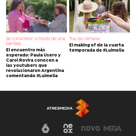
Se conocieron a través de una
Tras las cámaras
pantalla
El making of de la cuarta
El encuentro más
temporada de #Luimelia
esperado: Paula Usero y
Carol Rovira conocen a
las youtubers que
revolucionaron Argentina
comentando #Luimelia