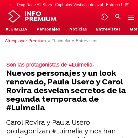
Drag Race All Stars
Capítulos Vestidas de azul
Estreno Una vida
INFO
PREMIUM
#LUIMELIA
Personajes
Noticias
Entrevistas
Mo
Atresplayer Premium
» #Luimelia
» Entrevistas
Son las protagonistas de #Luimelia
Nuevos personajes y un look
renovado, Paula Usero y Carol
Rovira desvelan secretos de la
segunda temporada de
#Luimelia
Carol Rovira y Paula Usero
protagonizan #Luimelia y nos han