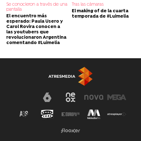
Se conocieron a través de una
Tras las cámaras
pantalla
El making of de la cuarta
El encuentro más
temporada de #Luimelia
esperado: Paula Usero y
Carol Rovira conocen a
las youtubers que
revolucionaron Argentina
comentando #Luimelia