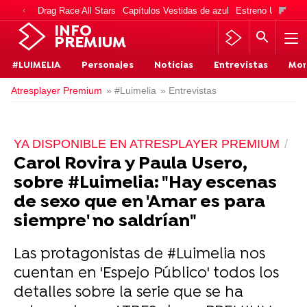
Drag Race All Stars
Capítulos Vestidas de azul
Estreno Una vida
INFO
PREMIUM
#LUIMELIA
Personajes
Noticias
Entrevistas
Mo
Atresplayer Premium
» #Luimelia
» Entrevistas
YA DISPONIBLE EN ATRESPLAYER PREMIUM
Carol Rovira y Paula Usero,
sobre #Luimelia: "Hay escenas
de sexo que en 'Amar es para
siempre' no saldrían"
Las protagonistas de #Luimelia nos
cuentan en 'Espejo Público' todos los
detalles sobre la serie que se ha