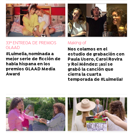
33ª ENTREGA DE PREMIOS
Making of
GLAAD
Nos colamos en el
#Luimelia, nominada a
estudio de grabación con
mejor serie de ficción de
Paula Usero, Carol Rovira
habla hispana en los
y Roi Méndez: ¡así se
premios GLAAD Media
grabó la canción que
Award
cierra la cuarta
temporada de #Luimelia!