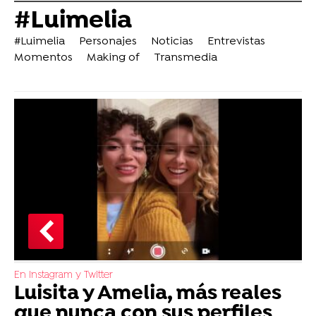
#Luimelia
#Luimelia
Personajes
Noticias
Entrevistas
Momentos
Making of
Transmedia
En Instagram y Twitter
Luisita y Amelia, más reales
que nunca con sus perfiles