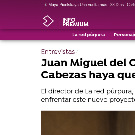
Maya Pixelskaya Una vuelta más
33 Días
Carla
INFO
PREMIUM
La red púrpura
Personaj
Entrevistas
Juan Miguel del C
Cabezas haya que
El director de La red púrpura
enfrentar este nuevo proyect