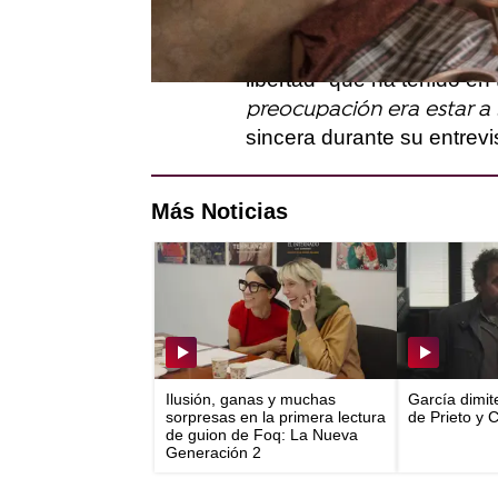
En cuánto a su incorporac
La novia gitana, se sient
libertad" que ha tenido en 
preocupación era estar a 
sincera durante su entrevi
Más Noticias
Ilusión, ganas y muchas
García dimit
sorpresas en la primera lectura
de Prieto y 
de guion de Foq: La Nueva
Generación 2