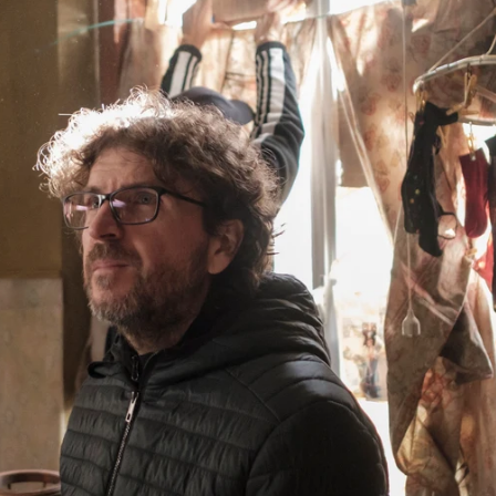
Whatsapp
Facebook
Twitter
Flipboa
es el director de
La red púrpura
junto a
no se ha encargado de la parte central de
tres al seis. Aunque también ha colaborado
os episodios.