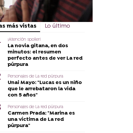
as más vistas
Lo último
¡Atención spoiler!
La novia gitana, en dos
minutos: el resumen
perfecto antes de ver La red
púrpura
Personajes de La red púrpura
Unai Mayo: "Lucas es un niño
que le arrebataron la vida
con 5 años"
Personajes de La red púrpura
Carmen Prada: "Marina es
una víctima de La red
púrpura"