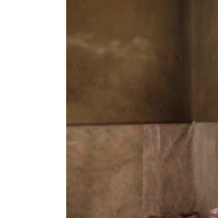
Carmen Marar | Guillermo Espeso
Publicado:
26 de octubre de 2023, 12:35
Juan Miguel del Castillo
Paco Cabezas
. El jereza
la serie, de los capítulo 
en algunas escenas de otr