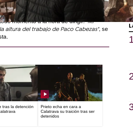
ión en esta segunda entrega de la saga de
e muy agradecido y recalca el "100% de
todo momento a la hora de dirigir:
"Mi
L
, se
la altura del trabajo de Paco Cabezas"
sta.
e tras la detención
Prieto echa en cara a
Calatrava
Calatrava su traición tras ser
detenidos