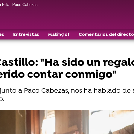
 Flila
Paco Cabezas
es
Entrevistas
Making of
Comentarios del directo
astillo: "Ha sido un rega
rido contar conmigo"
, junto a Paco Cabezas, nos ha hablado de 
o.