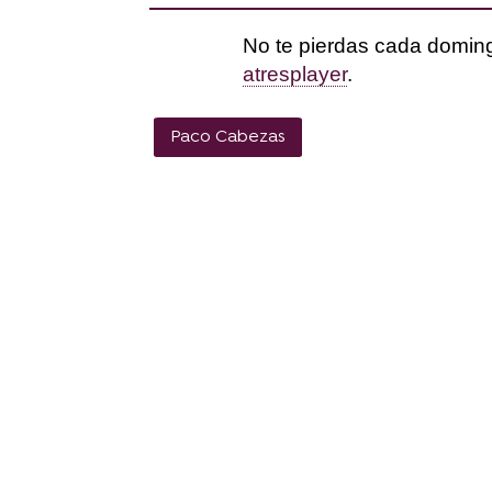
No te pierdas cada domin
atresplayer
.
Paco Cabezas